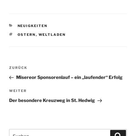
KATEGORIEN
NEUIGKEITEN
SCHLAGWÖRTER
OSTERN
,
WELTLADEN
Beitragsnavigation
Vorheriger
ZURÜCK
Beitrag
Misereor Sponsorenlauf – ein „laufender“ Erfolg
Nächster
WEITER
Beitrag
Der besondere Kreuzweg in St. Hedwig
Suchen
Suche