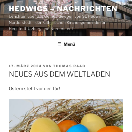
Zum
HEDWIGS – NACHRICHTEN
Inhalt
berichten über das Gemeindeleben von St. Hedwig,
springen
Norderstedt – der katholischen Kirchengemeinde für
Henstedt-Ulzburg und Norderstedt
Menü
VERÖFFENTLICHT
17. MÄRZ 2024
VON
THOMAS RAAB
AM
NEUES AUS DEM WELTLADEN
Ostern steht vor der Tür!