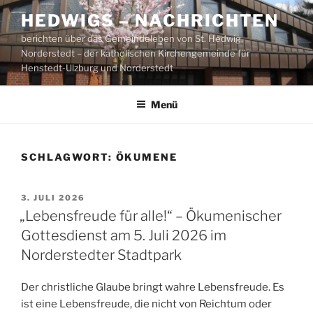
Zum
HEDWIGS – NACHRICHTEN
Inhalt
berichten über das Gemeindeleben von St. Hedwig,
springen
Norderstedt – der katholischen Kirchengemeinde für
Henstedt-Ulzburg und Norderstedt
Menü
SCHLAGWORT:
ÖKUMENE
VERÖFFENTLICHT
3. JULI 2026
AM
„Lebensfreude für alle!“ – Ökumenischer
Gottesdienst am 5. Juli 2026 im
Norderstedter Stadtpark
Der christliche Glaube bringt wahre Lebensfreude. Es
ist eine Lebensfreude, die nicht von Reichtum oder