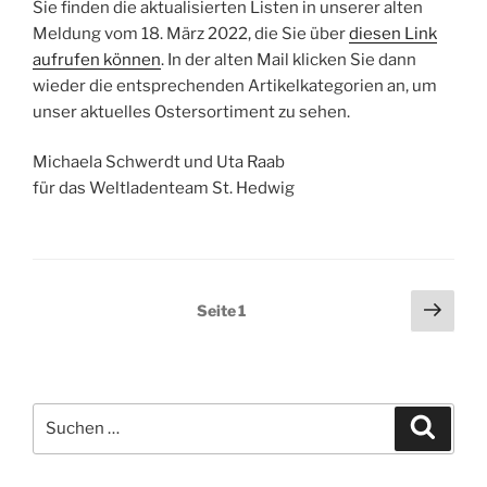
Sie finden die aktualisierten Listen in unserer alten
Meldung vom 18. März 2022, die Sie über
diesen Link
aufrufen können
. In der alten Mail klicken Sie dann
wieder die entsprechenden Artikelkategorien an, um
unser aktuelles Ostersortiment zu sehen.
Michaela Schwerdt und Uta Raab
für das Weltladenteam St. Hedwig
Seitennummerierung
Näch
Seite
1
Seit
der
Beiträge
Suchen
Suche
nach: