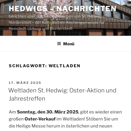
Zum
HEDWIGS – NACHRICHTEN
Inhalt
berichten über das Gemeindeleben von St. Hedwig,
springen
Norderstedt – der katholischen Kirchengemeinde für
Henstedt-Ulzburg und Norderstedt
Menü
SCHLAGWORT:
WELTLADEN
VERÖFFENTLICHT
17. MÄRZ 2025
AM
Weltladen St. Hedwig: Oster-Aktion und
Jahrestreffen
Am
Sonntag, den 30. März 2025
, gibt es wieder einen
großen
Oster-Verkauf
im Weltladen! Stöbern Sie um
die Heilige Messe herum in österlichen und neuen