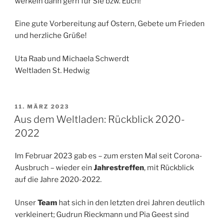
werkeln dann gern für Sie bzw. Euch!
Eine gute Vorbereitung auf Ostern, Gebete um Frieden
und herzliche Grüße!
Uta Raab und Michaela Schwerdt
Weltladen St. Hedwig
VERÖFFENTLICHT
11. MÄRZ 2023
AM
Aus dem Weltladen: Rückblick 2020-
2022
Im Februar 2023 gab es – zum ersten Mal seit Corona-
Ausbruch – wieder ein
Jahrestreffen
, mit Rückblick
auf die Jahre 2020-2022.
Unser
Team
hat sich in den letzten drei Jahren deutlich
verkleinert; Gudrun Rieckmann und Pia Geest sind