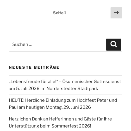
Seitennummerierung
Näch
Seite
1
Seit
der
Beiträge
Suchen
Suche
nach:
NEUESTE BEITRÄGE
„Lebensfreude für alle!“ – Ökumenischer Gottesdienst
am 5. Juli 2026 im Norderstedter Stadtpark
HEUTE: Herzliche Einladung zum Hochfest Peter und
Paul am heutigen Montag, 29. Juni 2026
Herzlichen Dank an HelferInnen und Gäste für Ihre
Unterstützung beim Sommerfest 2026!