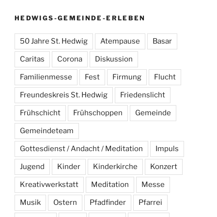
HEDWIGS-GEMEINDE-ERLEBEN
50 Jahre St. Hedwig
Atempause
Basar
Caritas
Corona
Diskussion
Familienmesse
Fest
Firmung
Flucht
Freundeskreis St. Hedwig
Friedenslicht
Frühschicht
Frühschoppen
Gemeinde
Gemeindeteam
Gottesdienst / Andacht / Meditation
Impuls
Jugend
Kinder
Kinderkirche
Konzert
Kreativwerkstatt
Meditation
Messe
Musik
Ostern
Pfadfinder
Pfarrei