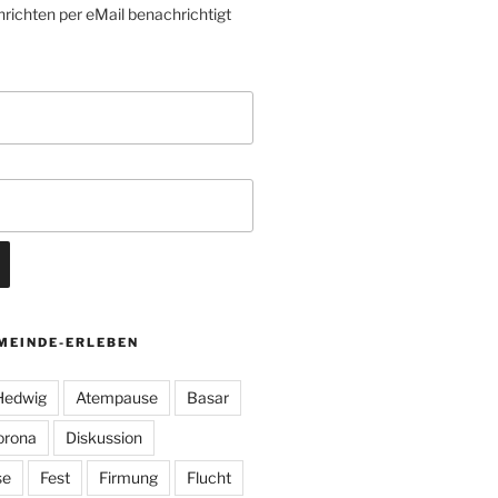
richten per eMail benachrichtigt
MEINDE-ERLEBEN
 Hedwig
Atempause
Basar
orona
Diskussion
se
Fest
Firmung
Flucht