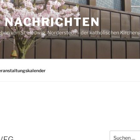
– NACHRICHTEN
ben von St. Hedwig, Norderstedt – der katholischen Kirche
eranstaltungskalender
Suchen
WEG