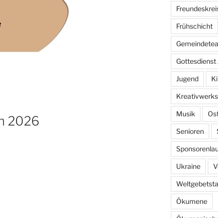
Freundeskrei
Frühschicht
Gemeindete
Gottesdienst 
Jugend
Ki
Kreativwerks
Musik
Os
rn 2026
Senioren
Sponsorenlau
Ukraine
V
Weltgebetst
Ökumene