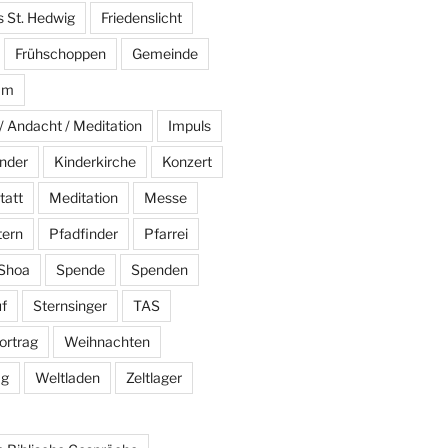
s St. Hedwig
Friedenslicht
Frühschoppen
Gemeinde
am
/ Andacht / Meditation
Impuls
nder
Kinderkirche
Konzert
tatt
Meditation
Messe
tern
Pfadfinder
Pfarrei
Shoa
Spende
Spenden
f
Sternsinger
TAS
ortrag
Weihnachten
ag
Weltladen
Zeltlager