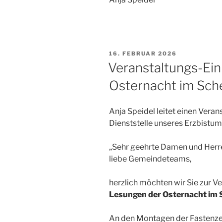
VERÖFFENTLICHT
16. FEBRUAR 2026
AM
Veranstaltungs-Ein
Osternacht im Sche
Anja Speidel leitet einen Vera
Dienststelle unseres Erzbistum
„Sehr geehrte Damen und Herr
liebe Gemeindeteams,
herzlich möchten wir Sie zur Ve
Lesungen der Osternacht im 
An den Montagen der Fastenzei