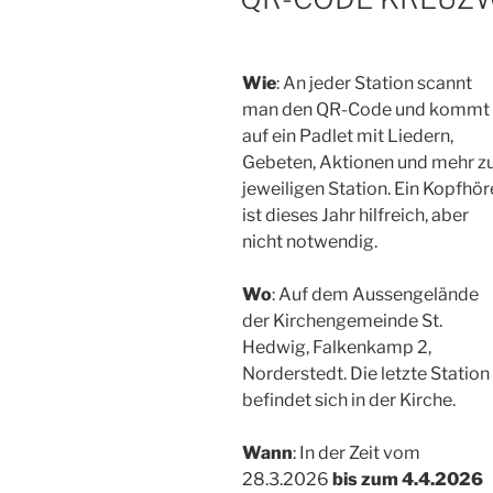
Wie
: An jeder Station scannt
man den QR-Code und kommt
auf ein Padlet mit Liedern,
Gebeten, Aktionen und mehr z
jeweiligen Station. Ein Kopfhör
ist dieses Jahr hilfreich, aber
nicht notwendig.
Wo
: Auf dem Aussengelände
der Kirchengemeinde St.
Hedwig, Falkenkamp 2,
Norderstedt. Die letzte Station
befindet sich in der Kirche.
Wann
: In der Zeit vom
28.3.2026
bis zum 4.4.2026