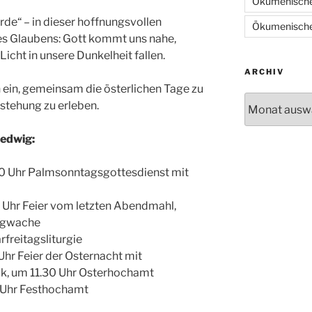
Ökumenische
rde“ – in dieser hoffnungsvollen
Ökumenische
res Glaubens: Gott kommt uns nahe,
icht in unsere Dunkelheit fallen.
ARCHIV
h ein, gemeinsam die österlichen Tage zu
Archiv
rstehung zu erleben.
Hedwig:
0 Uhr Palmsonntagsgottesdienst mit
 Uhr Feier vom letzten Abendmahl,
rgwache
rfreitagsliturgie
Uhr Feier der Osternacht mit
k, um 11.30 Uhr Osterhochamt
0 Uhr Festhochamt