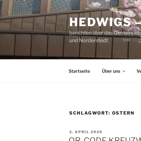
Zum
Inhalt
HEDWIGS 
springen
berichten über das Gemeindele
und Norderstedt
Startseite
Über uns
V
SCHLAGWORT:
OSTERN
VERÖFFENTLICHT
2. APRIL 2026
AM
QR-CODE KREUZ