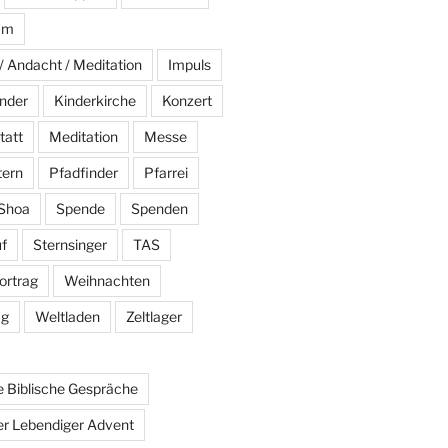
am
/ Andacht / Meditation
Impuls
nder
Kinderkirche
Konzert
tatt
Meditation
Messe
tern
Pfadfinder
Pfarrei
Shoa
Spende
Spenden
f
Sternsinger
TAS
ortrag
Weihnachten
ag
Weltladen
Zeltlager
 Biblische Gespräche
r Lebendiger Advent