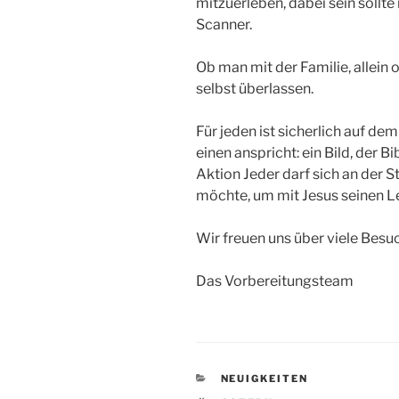
mitzuerleben, dabei sein sollte
Scanner.
Ob man mit der Familie, allein 
selbst überlassen.
Für jeden ist sicherlich auf de
einen anspricht: ein Bild, der Bi
Aktion Jeder darf sich an der St
möchte, um mit Jesus seinen 
Wir freuen uns über viele Besu
Das Vorbereitungsteam
KATEGORIEN
NEUIGKEITEN