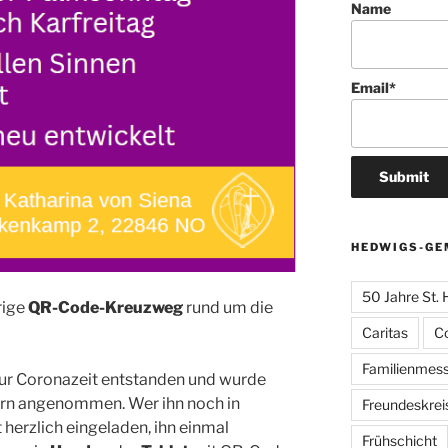
Name
Email*
HEDWIGS-GE
50 Jahre St.
rige
QR-Code-Kreuzweg
rund um die
Caritas
C
Familienmes
zur Coronazeit entstanden und wurde
ern angenommen. Wer ihn noch in
Freundeskrei
t herzlich eingeladen, ihn einmal
Frühschicht