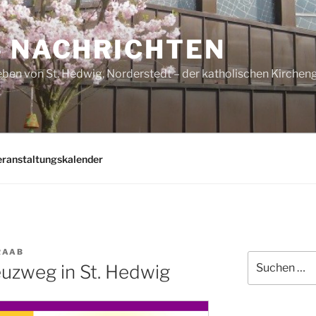
– NACHRICHTEN
ben von St. Hedwig, Norderstedt – der katholischen Kirche
eranstaltungskalender
RAAB
Suchen
uzweg in St. Hedwig
nach: