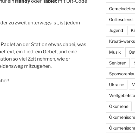
 nur ein
Handy
oder
Tablet
mit QR-Code
Gemeindete
Gottesdienst 
oder zu zweit unterwegs ist, ist jedem
Jugend
Ki
Kreativwerks
m Padlet an der Station etwas dabei, was
beltext, ein Lied, ein Gebet, und eine
Musik
Os
ation so viel Zeit nehmen, wie er
Senioren
Leidensweg mitzugehen.
Sponsorenlau
cher!
Ukraine
V
Weltgebetst
Ökumene
Ökumenische
Ökumenische