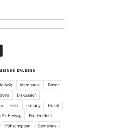
MEINDE-ERLEBEN
 Hedwig
Atempause
Basar
orona
Diskussion
se
Fest
Firmung
Flucht
s St. Hedwig
Friedenslicht
Frühschoppen
Gemeinde