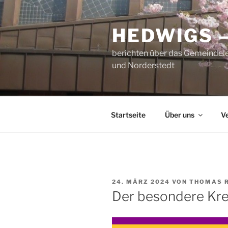
Zum
Inhalt
HEDWIGS 
springen
berichten über das Gemeindele
und Norderstedt
Startseite
Über uns
V
VERÖFFENTLICHT
24. MÄRZ 2024
VON
THOMAS 
AM
Der besondere Kre