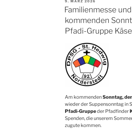
VERÖFFENTLICHT
9. MÄRZ 2026
AM
Familienmesse un
kommenden Sonntag
Pfadi-Gruppe Käse
Am kommenden
Sonntag, de
wieder der Suppensonntag in St
Pfadi-Gruppe
der Pfadfinder
Spenden, die unserem Sommerl
zugute kommen.