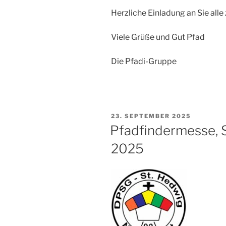
Herzliche Einladung an Sie al
Viele Grüße und Gut Pfad
Die Pfadi-Gruppe
VERÖFFENTLICHT
23. SEPTEMBER 2025
AM
Pfadfindermesse, 
2025