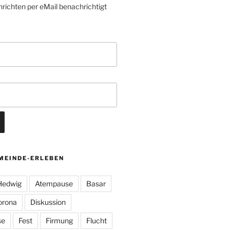
richten per eMail benachrichtigt
MEINDE-ERLEBEN
 Hedwig
Atempause
Basar
orona
Diskussion
se
Fest
Firmung
Flucht