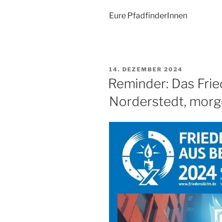
Eure PfadfinderInnen
VERÖFFENTLICHT
14. DEZEMBER 2024
AM
Reminder: Das Fri
Norderstedt, morg