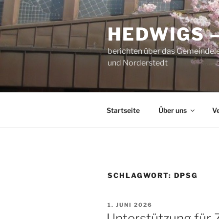
Zum
Inhalt
HEDWIGS 
springen
berichten über das Gemeindele
und Norderstedt
Startseite
Über uns
V
SCHLAGWORT:
DPSG
VERÖFFENTLICHT
1. JUNI 2026
AM
Unterstützung für 