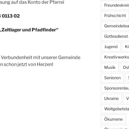
sung auf das Konto der Pfarrei
Freundeskrei
Frühschicht
 0113 02
Gemeindete
Zeltlager und Pfadfinder“
Gottesdienst 
Jugend
Ki
Kreativwerks
re Verbundenheit mit unserer Gemeinde
en schon jetzt von Herzen!
Musik
Os
Senioren
Sponsorenlau
Ukraine
V
Weltgebetst
Ökumene