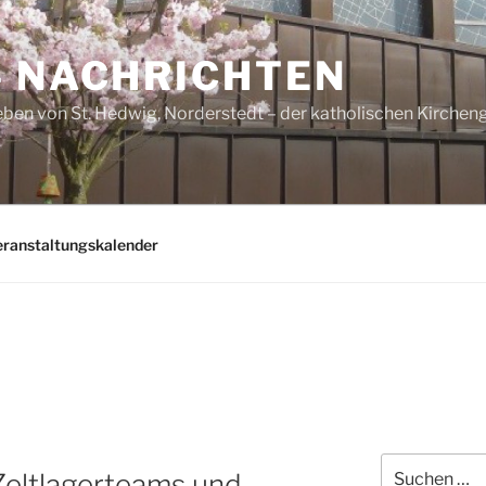
– NACHRICHTEN
ben von St. Hedwig, Norderstedt – der katholischen Kirche
eranstaltungskalender
Suchen
Zeltlagerteams und