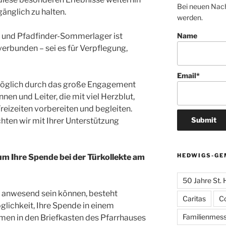
Bei neuen Nach
gänglich zu halten.
werden.
r und Pfadfinder-Sommerlager ist
Name
erbunden – sei es für Verpflegung,
Email*
t möglich durch das große Engagement
nen und Leiter, die mit viel Herzblut,
reizeiten vorbereiten und begleiten.
hten wir mit Ihrer Unterstützung
HEDWIGS-GE
 um Ihre Spende bei der Türkollekte am
50 Jahre St.
t anwesend sein können, besteht
Caritas
C
glichkeit, Ihre Spende in einem
Familienmes
en in den Briefkasten des Pfarrhauses