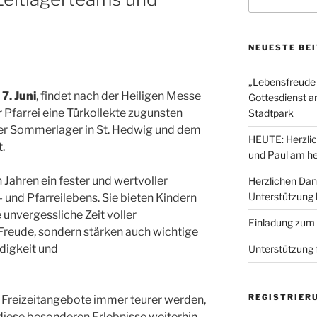
nach:
NEUESTE BE
„Lebensfreude 
7. Juni
, findet nach der Heiligen Messe
Gottesdienst a
r Pfarrei eine Türkollekte zugunsten
Stadtpark
der Sommerlager in St. Hedwig und dem
HEUTE: Herzlic
t.
und Paul am he
 Jahren ein fester und wertvoller
Herzlichen Dan
Unterstützung
und Pfarreilebens. Sie bieten Kindern
 unvergessliche Zeit voller
Einladung zum
reude, sondern stärken auch wichtige
ndigkeit und
Unterstützung 
REGISTRIER
ele Freizeitangebote immer teurer werden,
 diese besonderen Erlebnisse weiterhin