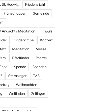
s St. Hedwig
Friedenslicht
Frühschoppen
Gemeinde
am
/ Andacht / Meditation
Impuls
nder
Kinderkirche
Konzert
tatt
Meditation
Messe
tern
Pfadfinder
Pfarrei
Shoa
Spende
Spenden
f
Sternsinger
TAS
ortrag
Weihnachten
ag
Weltladen
Zeltlager