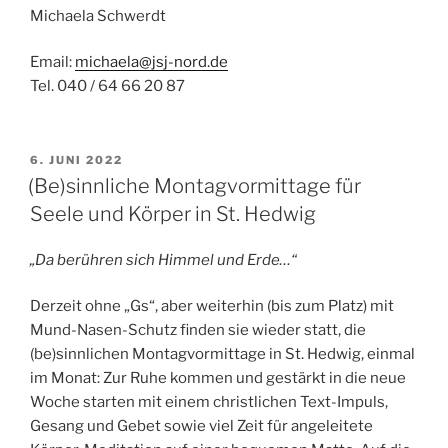
Michaela Schwerdt
Email:
michaela@jsj-nord.de
Tel. 040 / 64 66 20 87
VERÖFFENTLICHT
6. JUNI 2022
AM
(Be)sinnliche Montagvormittage für
Seele und Körper in St. Hedwig
„Da berühren sich Himmel und Erde…“
Derzeit ohne „Gs“, aber weiterhin (bis zum Platz) mit
Mund-Nasen-Schutz finden sie wieder statt, die
(be)sinnlichen Montagvormittage in St. Hedwig, einmal
im Monat: Zur Ruhe kommen und gestärkt in die neue
Woche starten mit einem christlichen Text-Impuls,
Gesang und Gebet sowie viel Zeit für angeleitete