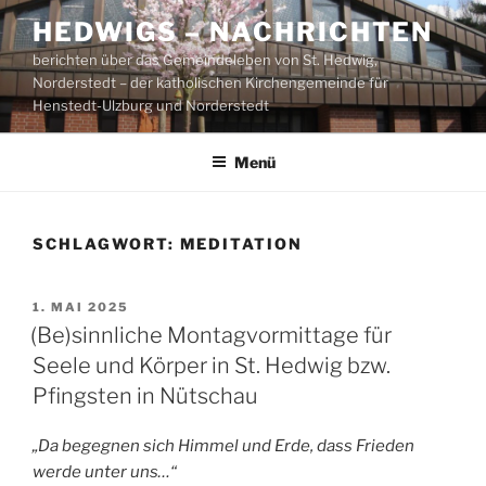
Zum
HEDWIGS – NACHRICHTEN
Inhalt
berichten über das Gemeindeleben von St. Hedwig,
springen
Norderstedt – der katholischen Kirchengemeinde für
Henstedt-Ulzburg und Norderstedt
Menü
SCHLAGWORT:
MEDITATION
VERÖFFENTLICHT
1. MAI 2025
AM
(Be)sinnliche Montagvormittage für
Seele und Körper in St. Hedwig bzw.
Pfingsten in Nütschau
„Da begegnen sich Himmel und Erde, dass Frieden
werde unter uns…“