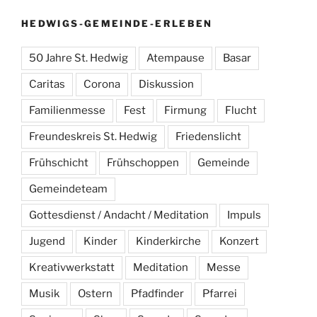
HEDWIGS-GEMEINDE-ERLEBEN
50 Jahre St. Hedwig
Atempause
Basar
Caritas
Corona
Diskussion
Familienmesse
Fest
Firmung
Flucht
Freundeskreis St. Hedwig
Friedenslicht
Frühschicht
Frühschoppen
Gemeinde
Gemeindeteam
Gottesdienst / Andacht / Meditation
Impuls
Jugend
Kinder
Kinderkirche
Konzert
Kreativwerkstatt
Meditation
Messe
Musik
Ostern
Pfadfinder
Pfarrei