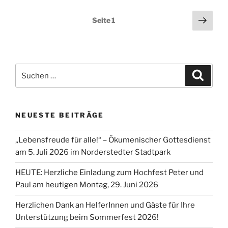
Seitennummerierung
Näch
Seite
1
Seit
der
Beiträge
Suchen
Suche
nach:
NEUESTE BEITRÄGE
„Lebensfreude für alle!“ – Ökumenischer Gottesdienst
am 5. Juli 2026 im Norderstedter Stadtpark
HEUTE: Herzliche Einladung zum Hochfest Peter und
Paul am heutigen Montag, 29. Juni 2026
Herzlichen Dank an HelferInnen und Gäste für Ihre
Unterstützung beim Sommerfest 2026!