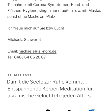
Teilnahme mit Corona-Symptomen; Hand- und
Flächen-Hygiene, singen nur draußen bzw. mit Maske,
sonst ohne Maske am Platz
Ich freue mich auf Sie bzw. Euch!
Michaela Schwerdt
Email:
michaela@jsj-nord.de
Tel. 040 / 64 66 20 87
VERÖFFENTLICHT
27. MAI 2022
AM
Damit die Seele zur Ruhe kommt …
Entspannende Körper-Meditation für
ukrainische Gelüchtete jeden Alters