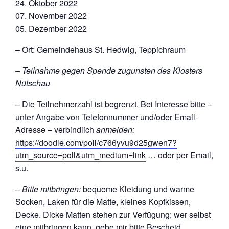
24. Oktober 2022
07. November 2022
05. Dezember 2022
– Ort: Gemeindehaus St. Hedwig, Teppichraum
– Teilnahme gegen Spende zugunsten des Klosters
Nütschau
– Die Teilnehmerzahl ist begrenzt. Bei Interesse bitte –
unter Angabe von Telefonnummer und/oder Email-
Adresse – verbindlich
anmelden:
https://doodle.com/poll/c766yvu9d25gwen7?
utm_source=poll&utm_medium=link
… oder per Email,
s.u.
–
Bitte mitbringen:
bequeme Kleidung und warme
Socken, Laken für die Matte, kleines Kopfkissen,
Decke. Dicke Matten stehen zur Verfügung; wer selbst
eine mitbringen kann, gebe mir bitte Bescheid.