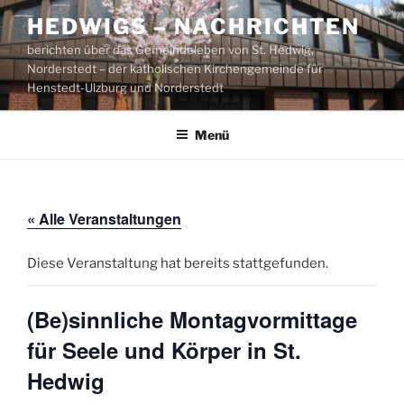
Zum
HEDWIGS – NACHRICHTEN
Inhalt
berichten über das Gemeindeleben von St. Hedwig,
springen
Norderstedt – der katholischen Kirchengemeinde für
Henstedt-Ulzburg und Norderstedt
Menü
« Alle Veranstaltungen
Diese Veranstaltung hat bereits stattgefunden.
(Be)sinnliche Montagvormittage
für Seele und Körper in St.
Hedwig