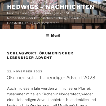
Zum
HEDWIGS – NACHRICHTEN
Inhalt
berichten über das Gemeindeleben von St. Hedwig,
springen
Norderstedt – der katholischen Kirchengemeinde für
Henstedt-Ulzburg und Norderstedt
Menü
SCHLAGWORT:
ÖKUMENISCHER
LEBENDIGER ADVENT
VERÖFFENTLICHT
22. NOVEMBER 2023
AM
Ökumenischer Lebendiger Advent 2023
Auch in diesem Jahr werden wir in unserer Pfarrei,
zusammen mit allen Kirchen in Norderstedt, wieder
einen lebendigen Advent anbieten. Nachdenklich und
besinnlich, in Worten oder mit Musik möchten wir