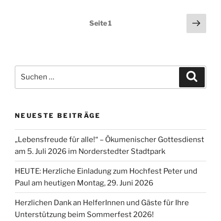
Seitennummerierung
Näch
Seite
1
Seit
der
Beiträge
Suchen
Suche
nach:
NEUESTE BEITRÄGE
„Lebensfreude für alle!“ – Ökumenischer Gottesdienst
am 5. Juli 2026 im Norderstedter Stadtpark
HEUTE: Herzliche Einladung zum Hochfest Peter und
Paul am heutigen Montag, 29. Juni 2026
Herzlichen Dank an HelferInnen und Gäste für Ihre
Unterstützung beim Sommerfest 2026!