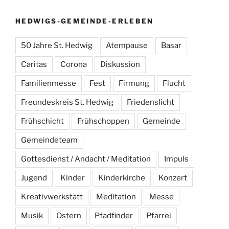
HEDWIGS-GEMEINDE-ERLEBEN
50 Jahre St. Hedwig
Atempause
Basar
Caritas
Corona
Diskussion
Familienmesse
Fest
Firmung
Flucht
Freundeskreis St. Hedwig
Friedenslicht
Frühschicht
Frühschoppen
Gemeinde
Gemeindeteam
Gottesdienst / Andacht / Meditation
Impuls
Jugend
Kinder
Kinderkirche
Konzert
Kreativwerkstatt
Meditation
Messe
Musik
Ostern
Pfadfinder
Pfarrei