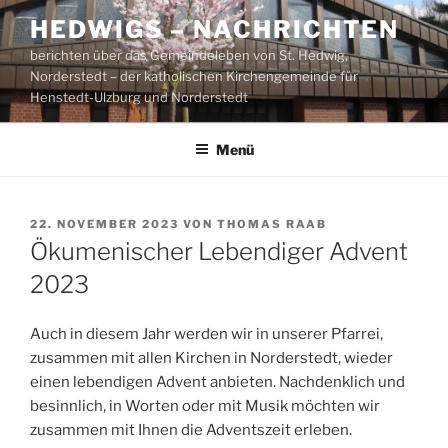
Zum
HEDWIGS – NACHRICHTEN
Inhalt
berichten über das Gemeindeleben von St. Hedwig,
springen
Norderstedt – der katholischen Kirchengemeinde für
Henstedt-Ulzburg und Norderstedt
Menü
VERÖFFENTLICHT
22. NOVEMBER 2023
VON
THOMAS RAAB
AM
Ökumenischer Lebendiger Advent
2023
Auch in diesem Jahr werden wir in unserer Pfarrei,
zusammen mit allen Kirchen in Norderstedt, wieder
einen lebendigen Advent anbieten. Nachdenklich und
besinnlich, in Worten oder mit Musik möchten wir
zusammen mit Ihnen die Adventszeit erleben.