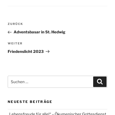
Beitragsnavigation
Vorheriger
ZURÜCK
Beitrag
Adventsbasar in St. Hedwig
Nächster
WEITER
Beitrag
Friedenslicht 2023
Suchen
Suche
nach:
NEUESTE BEITRÄGE
„Lebensfreude für alle!“ – Ökumenischer Gottesdienst