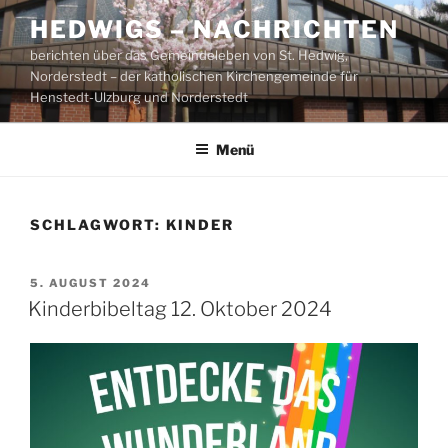
Zum
HEDWIGS – NACHRICHTEN
Inhalt
berichten über das Gemeindeleben von St. Hedwig,
springen
Norderstedt – der katholischen Kirchengemeinde für
Henstedt-Ulzburg und Norderstedt
Menü
SCHLAGWORT:
KINDER
VERÖFFENTLICHT
5. AUGUST 2024
AM
Kinderbibeltag 12. Oktober 2024