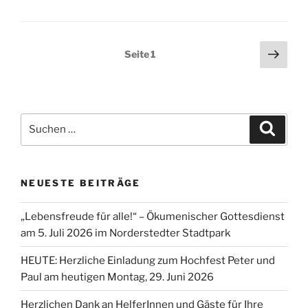
Seitennummerierung
Näch
Seite
1
Seit
der
Beiträge
Suchen
Suche
nach:
NEUESTE BEITRÄGE
„Lebensfreude für alle!“ – Ökumenischer Gottesdienst
am 5. Juli 2026 im Norderstedter Stadtpark
HEUTE: Herzliche Einladung zum Hochfest Peter und
Paul am heutigen Montag, 29. Juni 2026
Herzlichen Dank an HelferInnen und Gäste für Ihre