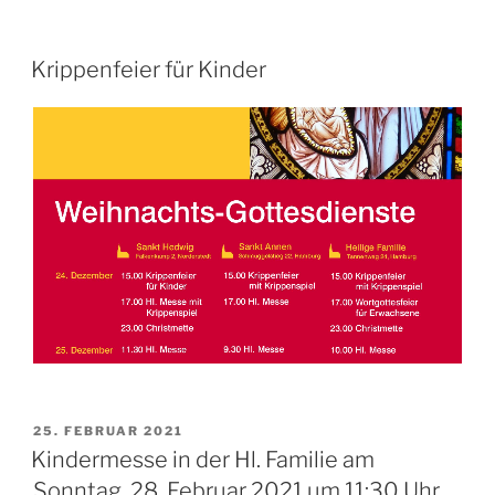
Krippenfeier für Kinder
VERÖFFENTLICHT
25. FEBRUAR 2021
AM
Kindermesse in der Hl. Familie am
Sonntag, 28. Februar 2021 um 11:30 Uhr