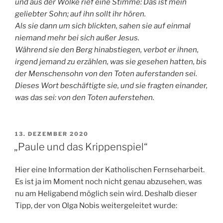
und aus der Wolke rief eine Stimme: Das ist mein
geliebter Sohn; auf ihn sollt ihr hören.
Als sie dann um sich blickten, sahen sie auf einmal
niemand mehr bei sich außer Jesus.
Während sie den Berg hinabstiegen, verbot er ihnen,
irgend jemand zu erzählen, was sie gesehen hatten, bis
der Menschensohn von den Toten auferstanden sei.
Dieses Wort beschäftigte sie, und sie fragten einander,
was das sei: von den Toten auferstehen.
VERÖFFENTLICHT
13. DEZEMBER 2020
AM
„Paule und das Krippenspiel“
Hier eine Information der Katholischen Fernseharbeit.
Es ist ja im Moment noch nicht genau abzusehen, was
nu am Heligabend möglich sein wird. Deshalb dieser
Tipp, der von Olga Nobis weitergeleitet wurde: