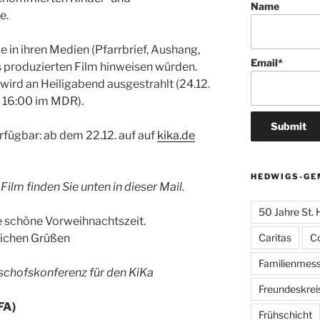
Name
e.
e in ihren Medien (Pfarrbrief, Aushang,
Email*
s produzierten Film hinweisen würden.
wird an Heiligabend ausgestrahlt (24.12.
b 16:00 im MDR).
rfügbar: ab dem 22.12. auf auf
kika.de
HEDWIGS-GE
ilm finden Sie unten in dieser Mail.
50 Jahre St.
e schöne Vorweihnachtszeit.
Caritas
C
lichen Grüßen
Familienmes
schofskonferenz für den KiKa
Freundeskrei
FA)
Frühschicht