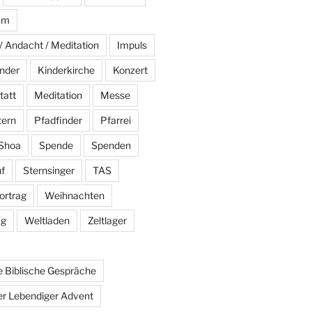
am
/ Andacht / Meditation
Impuls
nder
Kinderkirche
Konzert
tatt
Meditation
Messe
tern
Pfadfinder
Pfarrei
Shoa
Spende
Spenden
f
Sternsinger
TAS
ortrag
Weihnachten
ag
Weltladen
Zeltlager
 Biblische Gespräche
r Lebendiger Advent