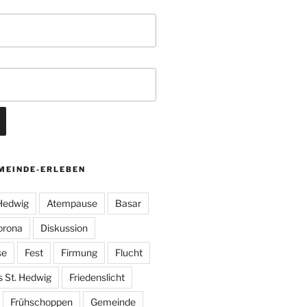
MEINDE-ERLEBEN
 Hedwig
Atempause
Basar
orona
Diskussion
se
Fest
Firmung
Flucht
s St. Hedwig
Friedenslicht
Frühschoppen
Gemeinde