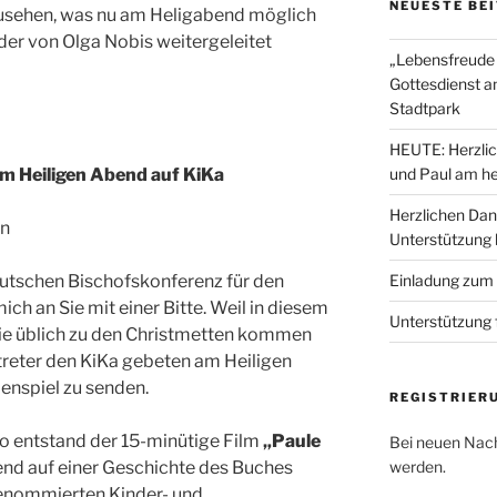
NEUESTE BE
sehen, was nu am Heligabend möglich
 der von Olga Nobis weitergeleitet
„Lebensfreude 
Gottesdienst a
Stadtpark
HEUTE: Herzlic
m Heiligen Abend auf KiKa
und Paul am he
Herzlichen Dan
en
Unterstützung
utschen Bischofskonferenz für den
Einladung zum
ch an Sie mit einer Bitte. Weil in diesem
Unterstützung 
wie üblich zu den Christmetten kommen
treter den KiKa gebeten am Heiligen
enspiel zu senden.
REGISTRIER
o entstand der 15-minütige Film
„Paule
Bei neuen Nach
rend auf einer Geschichte des Buches
werden.
 renommierten Kinder- und