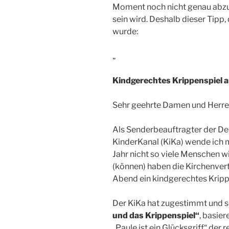
Moment noch nicht genau abzu
sein wird. Deshalb dieser Tipp,
wurde:
„
Kindgerechtes Krippenspiel a
Sehr geehrte Damen und Herr
Als Senderbeauftragter der De
KinderKanal (KiKa) wende ich mi
Jahr nicht so viele Menschen 
(können) haben die Kirchenver
Abend ein kindgerechtes Kripp
Der KiKa hat zugestimmt und s
und das Krippenspiel“
, basie
„Paule ist ein Glücksgriff“ der