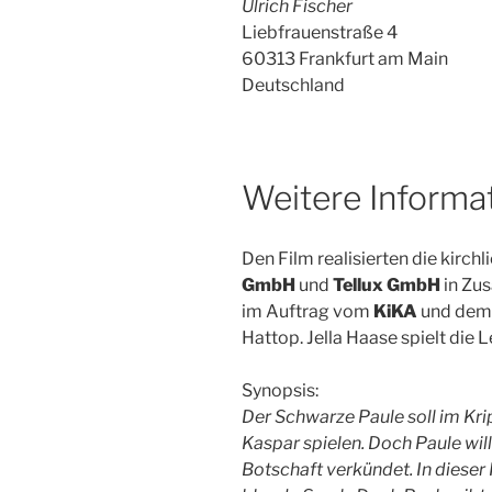
Ulrich Fischer
Liebfrauenstraße 4
60313 Frankfurt am Main
Deutschland
Weitere Informa
Den Film realisierten die kirc
GmbH
und
Tellux GmbH
in Zu
im Auftrag vom
KiKA
und de
Hattop. Jella Haase spielt die 
Synopsis:
Der Schwarze Paule soll im Kr
Kaspar spielen. Doch Paule will
Botschaft verkündet. In dieser R