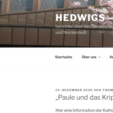
Zum
Inhalt
HEDWIGS 
springen
berichten über das Gemeindele
und Norderstedt
Startseite
Über uns
V
VERÖFFENTLICHT
13. DEZEMBER 2020
VON
THOM
AM
„Paule und das Kri
Hier eine Information der Katho