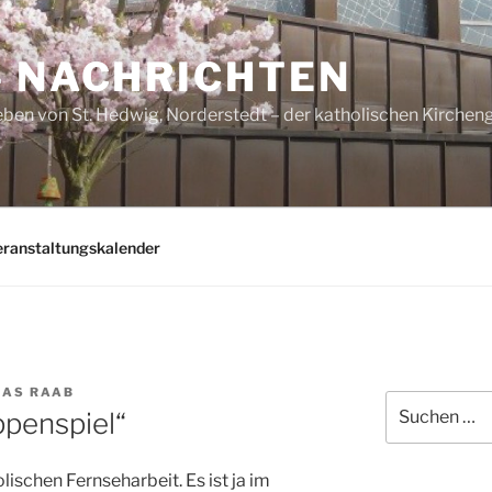
– NACHRICHTEN
ben von St. Hedwig, Norderstedt – der katholischen Kirche
eranstaltungskalender
AS RAAB
Suchen
ppenspiel“
nach:
lischen Fernseharbeit. Es ist ja im