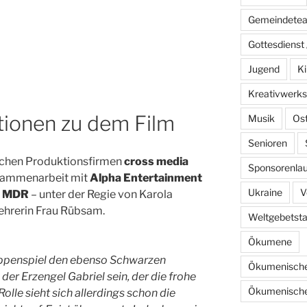
Gemeindete
Gottesdienst 
Jugend
Ki
Kreativwerks
tionen zu dem Film
Musik
Os
Senioren
hlichen Produktionsfirmen
cross media
Sponsorenlau
sammenarbeit mit
Alpha Entertainment
Ukraine
V
m
MDR
– unter der Regie von Karola
Lehrerin Frau Rübsam.
Weltgebetst
Ökumene
ippenspiel den ebenso Schwarzen
Ökumenische
 der Erzengel Gabriel sein, der die frohe
Ökumenische
olle sieht sich allerdings schon die