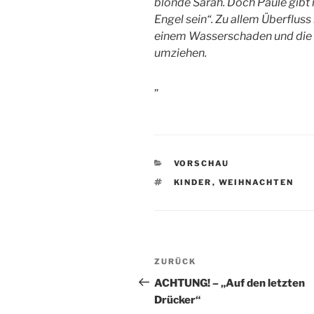
blonde Sarah. Doch Paule gibt n
Engel sein“. Zu allem Überflus
einem Wasserschaden und die 
umziehen.
„
KATEGORIEN
VORSCHAU
SCHLAGWÖRTER
KINDER
,
WEIHNACHTEN
Beitragsnavigation
Vorheriger
ZURÜCK
Beitrag
ACHTUNG! – „Auf den letzten
Drücker“