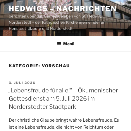
Zum
HEDWIGS – NACHRICHTEN
Inhalt
berichten über das Gemeindeleben von St. Hedwig,
springen
Norderstedt – der katholischen Kirchengemeinde für
Henstedt-Ulzburg und Norderstedt
Menü
KATEGORIE:
VORSCHAU
VERÖFFENTLICHT
3. JULI 2026
AM
„Lebensfreude für alle!“ – Ökumenischer
Gottesdienst am 5. Juli 2026 im
Norderstedter Stadtpark
Der christliche Glaube bringt wahre Lebensfreude. Es
ist eine Lebensfreude, die nicht von Reichtum oder