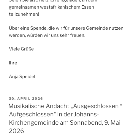
Seien Sie also herzlich eingeladen, an dem
gemeinsamen westafrikanischem Essen
teilzunehmen!
Über eine Spende, die wir für unsere Gemeinde nutzen
werden, würden wir uns sehr freuen.
Viele Grüße
Ihre
Anja Speidel
VERÖFFENTLICHT
30. APRIL 2026
AM
Musikalische Andacht „Ausgeschlossen *
Aufgeschlossen“ in der Johanns-
Kirchengemeinde am Sonnabend, 9. Mai
2026