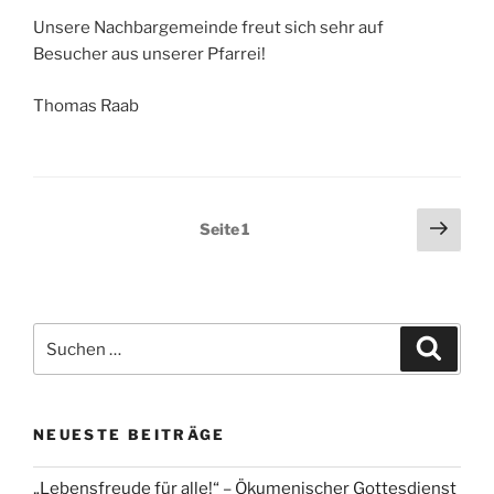
Unsere Nachbargemeinde freut sich sehr auf
Besucher aus unserer Pfarrei!
Thomas Raab
Seitennummerierung
Näch
Seite
1
Seit
der
Beiträge
Suchen
Suche
nach:
NEUESTE BEITRÄGE
„Lebensfreude für alle!“ – Ökumenischer Gottesdienst