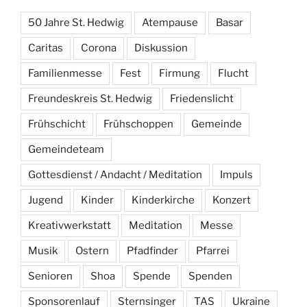
50 Jahre St. Hedwig
Atempause
Basar
Caritas
Corona
Diskussion
Familienmesse
Fest
Firmung
Flucht
Freundeskreis St. Hedwig
Friedenslicht
Frühschicht
Frühschoppen
Gemeinde
Gemeindeteam
Gottesdienst / Andacht / Meditation
Impuls
Jugend
Kinder
Kinderkirche
Konzert
Kreativwerkstatt
Meditation
Messe
Musik
Ostern
Pfadfinder
Pfarrei
Senioren
Shoa
Spende
Spenden
Sponsorenlauf
Sternsinger
TAS
Ukraine