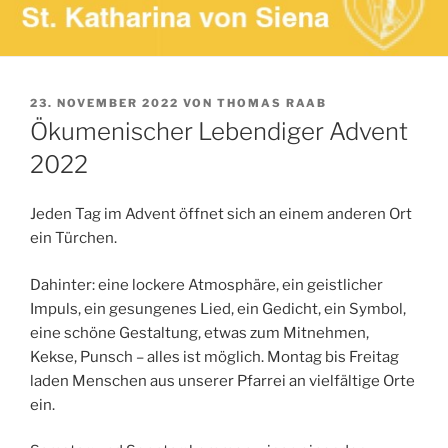
VERÖFFENTLICHT
23. NOVEMBER 2022
VON
THOMAS RAAB
AM
Ökumenischer Lebendiger Advent
2022
Jeden Tag im Advent öffnet sich an einem anderen Ort
ein Türchen.
Dahinter: eine lockere Atmosphäre, ein geistlicher
Impuls, ein gesungenes Lied, ein Gedicht, ein Symbol,
eine schöne Gestaltung, etwas zum Mitnehmen,
Kekse, Punsch – alles ist möglich. Montag bis Freitag
laden Menschen aus unserer Pfarrei an vielfältige Orte
ein.