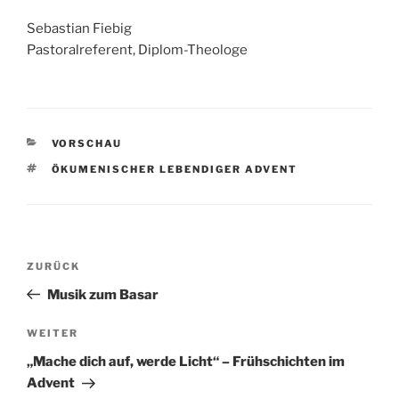
Sebastian Fiebig
Pastoralreferent, Diplom-Theologe
KATEGORIEN
VORSCHAU
SCHLAGWÖRTER
ÖKUMENISCHER LEBENDIGER ADVENT
Beitragsnavigation
Vorheriger
ZURÜCK
Beitrag
Musik zum Basar
Nächster
WEITER
Beitrag
„Mache dich auf, werde Licht“ – Frühschichten im
Advent