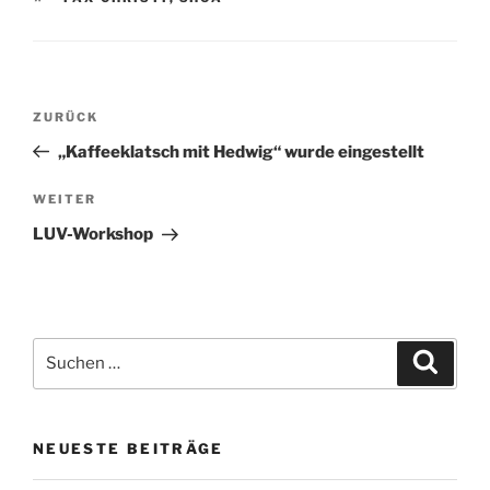
Beitragsnavigation
Vorheriger
ZURÜCK
Beitrag
„Kaffeeklatsch mit Hedwig“ wurde eingestellt
Nächster
WEITER
Beitrag
LUV-Workshop
Suchen
Suche
nach:
NEUESTE BEITRÄGE