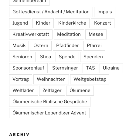
Gemeindeteam
Gottesdienst / Andacht / Meditation
Impuls
Jugend
Kinder
Kinderkirche
Konzert
Kreativwerkstatt
Meditation
Messe
Musik
Ostern
Pfadfinder
Pfarrei
Senioren
Shoa
Spende
Spenden
Sponsorenlauf
Sternsinger
TAS
Ukraine
Vortrag
Weihnachten
Weltgebetstag
Weltladen
Zeltlager
Ökumene
Ökumenische Biblische Gespräche
Ökumenischer Lebendiger Advent
ARCHIV