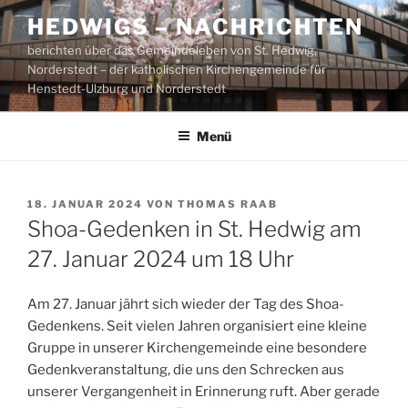
Zum
HEDWIGS – NACHRICHTEN
Inhalt
berichten über das Gemeindeleben von St. Hedwig,
springen
Norderstedt – der katholischen Kirchengemeinde für
Henstedt-Ulzburg und Norderstedt
Menü
VERÖFFENTLICHT
18. JANUAR 2024
VON
THOMAS RAAB
AM
Shoa-Gedenken in St. Hedwig am
27. Januar 2024 um 18 Uhr
Am 27. Januar jährt sich wieder der Tag des Shoa-
Gedenkens. Seit vielen Jahren organisiert eine kleine
Gruppe in unserer Kirchengemeinde eine besondere
Gedenkveranstaltung, die uns den Schrecken aus
unserer Vergangenheit in Erinnerung ruft. Aber gerade