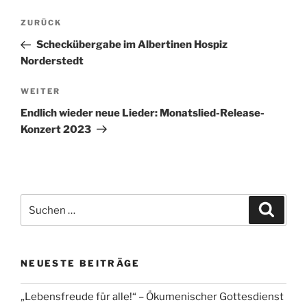
Beitragsnavigation
Vorheriger
ZURÜCK
Beitrag
Scheckübergabe im Albertinen Hospiz
Norderstedt
Nächster
WEITER
Beitrag
Endlich wieder neue Lieder: Monatslied-Release-
Konzert 2023
Suchen
Suche
nach:
NEUESTE BEITRÄGE
„Lebensfreude für alle!“ – Ökumenischer Gottesdienst