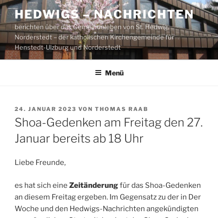
Zum
HEDWIGS – NACHRICHTEN
Inhalt
berichten über das Gemeindeleben von St. Hedwig,
springen
Norderstedt – der katholischen Kirchengemeinde für
Henstedt-Ulzburg und Norderstedt
Menü
VERÖFFENTLICHT
24. JANUAR 2023
VON
THOMAS RAAB
AM
Shoa-Gedenken am Freitag den 27.
Januar bereits ab 18 Uhr
Liebe Freunde,
es hat sich eine
Zeitänderung
für das Shoa-Gedenken
an diesem Freitag ergeben. Im Gegensatz zu der in Der
Woche und den Hedwigs-Nachrichten angekündigten