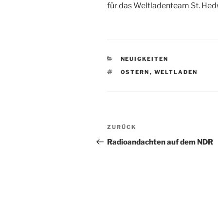
für das Weltladenteam St. He
KATEGORIEN
NEUIGKEITEN
SCHLAGWÖRTER
OSTERN
,
WELTLADEN
Beitragsnavigation
Vorheriger
ZURÜCK
Beitrag
Radioandachten auf dem NDR