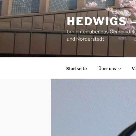
Zum
Inhalt
HEDWIGS 
springen
berichten über das Gemeindele
und Norderstedt
Startseite
Über uns
V