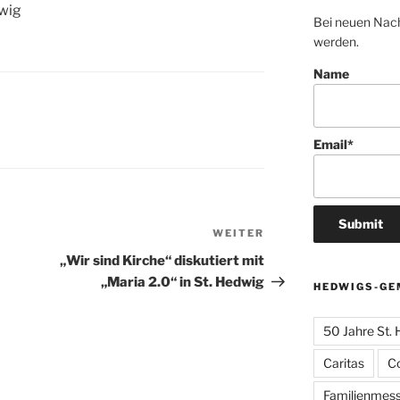
dwig
Bei neuen Nach
werden.
Name
Email*
WEITER
Nächster
Beitrag
„Wir sind Kirche“ diskutiert mit
„Maria 2.0“ in St. Hedwig
HEDWIGS-GE
50 Jahre St.
Caritas
C
Familienmes