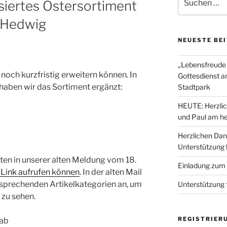
iertes Ostersortiment
nach:
. Hedwig
NEUESTE BE
„Lebensfreude 
och kurzfristig erweitern können. In
Gottesdienst a
haben wir das Sortiment ergänzt:
Stadtpark
HEUTE: Herzlic
und Paul am he
Herzlichen Dan
Unterstützung
isten in unserer alten Meldung vom 18.
Einladung zum
 Link aufrufen können
. In der alten Mail
tsprechenden Artikelkategorien an, um
Unterstützung 
 zu sehen.
REGISTRIER
aab