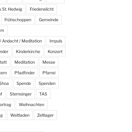
s St. Hedwig
Friedenslicht
Frühschoppen
Gemeinde
am
/ Andacht / Meditation
Impuls
nder
Kinderkirche
Konzert
tatt
Meditation
Messe
tern
Pfadfinder
Pfarrei
Shoa
Spende
Spenden
f
Sternsinger
TAS
ortrag
Weihnachten
ag
Weltladen
Zeltlager