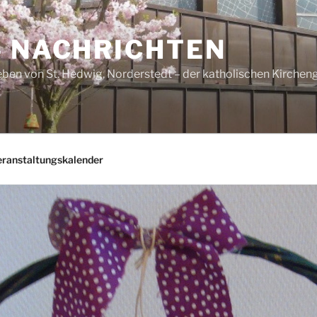
– NACHRICHTEN
ben von St. Hedwig, Norderstedt – der katholischen Kirche
eranstaltungskalender