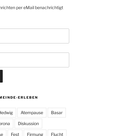
richten per eMail benachrichtigt
MEINDE-ERLEBEN
 Hedwig
Atempause
Basar
orona
Diskussion
se
Fest
Firmung
Flucht