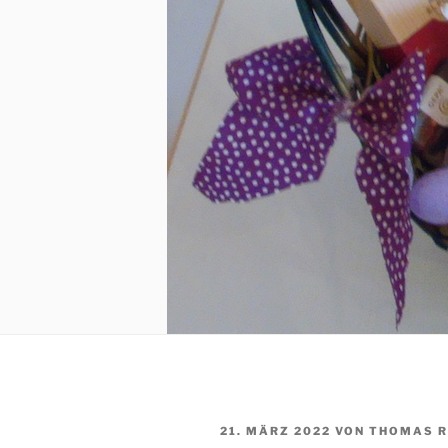
VERÖFFENTLICHT
21. MÄRZ 2022
VON
THOMAS 
AM