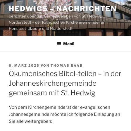
Zum
HEDWIGS – NACHRICHTEN
Inhalt
berichten über das Gemeindeleben von St. Hedwig,
springen
Norderstedt – der katholischen Kirchengemeinde für
Henstedt-Ulzburg und Norderstedt
Menü
VERÖFFENTLICHT
6. MÄRZ 2025
VON
THOMAS RAAB
AM
Ökumenisches Bibel-teilen – in der
Johanneskirchengemeinde
gemeinsam mit St. Hedwig
Von dem Kirchengemeinderat der evangelischen
Johannesgemeinde möchte ich folgende Einladung an
Sie alle weitergeben: