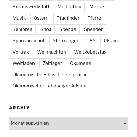
Kreativwerkstatt
Meditation
Messe
Musik
Ostern
Pfadfinder
Pfarrei
Senioren
Shoa
Spende
Spenden
Sponsorenlauf
Sternsinger
TAS
Ukraine
Vortrag
Weihnachten
Weltgebetstag
Weltladen
Zeltlager
Ökumene
Ökumenische Biblische Gespräche
Ökumenischer Lebendiger Advent
ARCHIV
Archiv