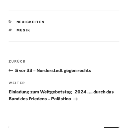
KATEGORIEN
NEUIGKEITEN
SCHLAGWÖRTER
MUSIK
Beitragsnavigation
Vorheriger
ZURÜCK
Beitrag
5 vor 33 – Norderstedt gegen rechts
Nächster
WEITER
Beitrag
Einladung zum Weltgebetstag 2024 …. durch das
Band des Friedens – Palästina