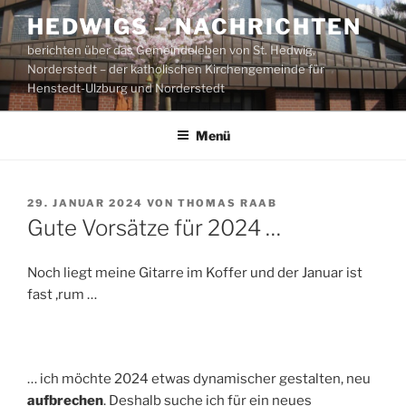
Zum
HEDWIGS – NACHRICHTEN
Inhalt
berichten über das Gemeindeleben von St. Hedwig,
springen
Norderstedt – der katholischen Kirchengemeinde für
Henstedt-Ulzburg und Norderstedt
Menü
VERÖFFENTLICHT
29. JANUAR 2024
VON
THOMAS RAAB
AM
Gute Vorsätze für 2024 …
Noch liegt meine Gitarre im Koffer und der Januar ist
fast ‚rum …
… ich möchte 2024 etwas dynamischer gestalten, neu
aufbrechen
. Deshalb suche ich für ein neues