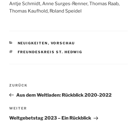
Antje Schmidt, Anne Surges-Renner, Thomas Raab,
Thomas Kaufhold, Roland Speidel
KATEGORIEN
NEUIGKEITEN
,
VORSCHAU
SCHLAGWÖRTER
FREUNDESKREIS ST. HEDWIG
Beitragsnavigation
Vorheriger
ZURÜCK
Beitrag
Aus dem Weltladen: Rückblick 2020-2022
Nächster
WEITER
Beitrag
Weltgebetstag 2023 – Ein Rückblick