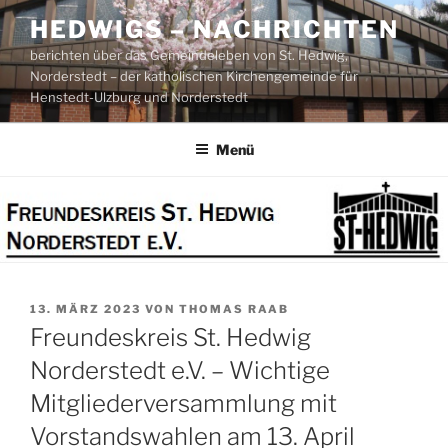
Zum
HEDWIGS – NACHRICHTEN
Inhalt
berichten über das Gemeindeleben von St. Hedwig,
springen
Norderstedt – der katholischen Kirchengemeinde für
Henstedt-Ulzburg und Norderstedt
Menü
VERÖFFENTLICHT
13. MÄRZ 2023
VON
THOMAS RAAB
AM
Freundeskreis St. Hedwig
Norderstedt e.V. – Wichtige
Mitgliederversammlung mit
Vorstandswahlen am 13. April