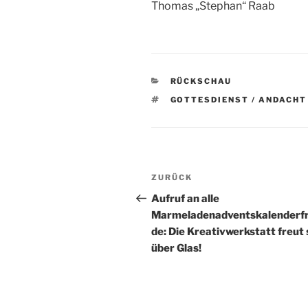
Thomas „Stephan“ Raab
KATEGORIEN
RÜCKSCHAU
SCHLAGWÖRTER
GOTTESDIENST / ANDACHT
Beitragsnavigation
Vorheriger
ZURÜCK
Beitrag
Aufruf an alle
Marmeladenadventskalenderf
de: Die Kreativwerkstatt freut 
über Glas!