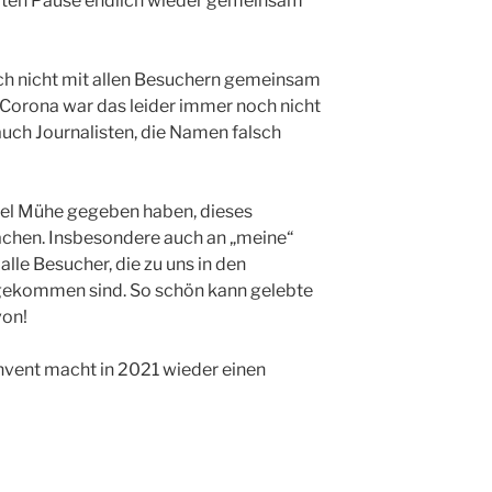
aten Pause endlich wieder gemeinsam
och nicht mit allen Besuchern gemeinsam
 Corona war das leider immer noch nicht
 auch Journalisten, die Namen falsch
 viel Mühe gegeben haben, dieses
chen. Insbesondere auch an „meine“
lle Besucher, die zu uns in den
 gekommen sind. So schön kann gelebte
von!
nvent macht in 2021 wieder einen