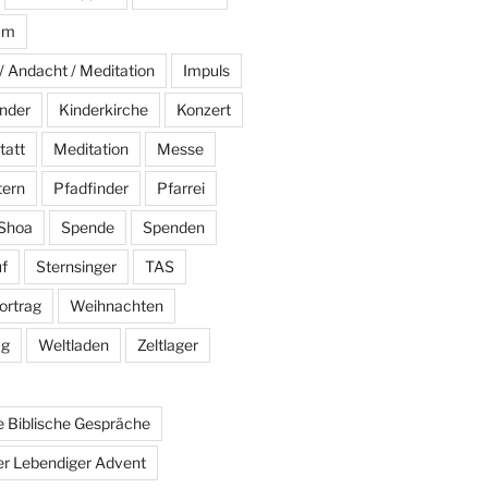
am
/ Andacht / Meditation
Impuls
nder
Kinderkirche
Konzert
tatt
Meditation
Messe
tern
Pfadfinder
Pfarrei
Shoa
Spende
Spenden
f
Sternsinger
TAS
ortrag
Weihnachten
ag
Weltladen
Zeltlager
 Biblische Gespräche
r Lebendiger Advent