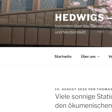
Zum
Inhalt
HEDWIGS 
springen
berichten über das Gemeindele
und Norderstedt
Startseite
Über uns
V
VERÖFFENTLICHT
19. AUGUST 2020
VON
THOMAS
AM
Viele sonnige Stati
den ökumenischen 