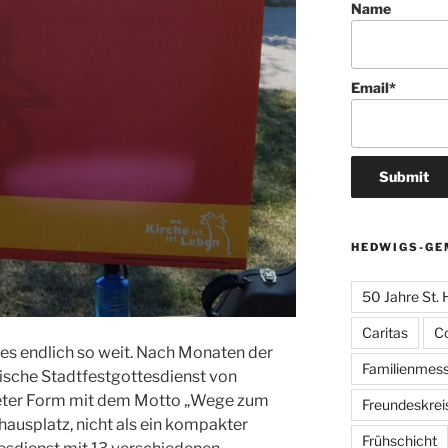
Name
Email*
HEDWIGS-GE
50 Jahre St.
Caritas
C
s endlich so weit. Nach Monaten der
Familienmes
ische Stadtfestgottesdienst von
neter Form mit dem Motto „Wege zum
Freundeskrei
hausplatz, nicht als ein kompakter
Frühschicht