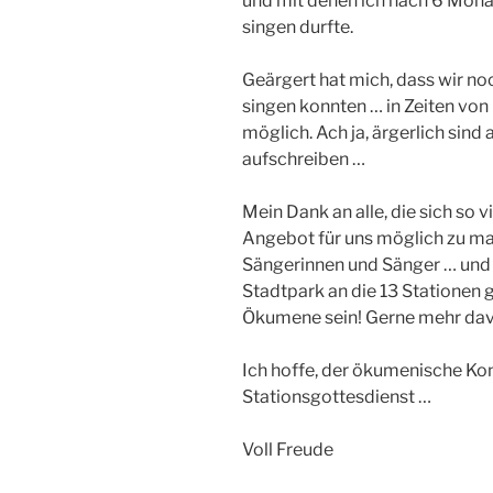
und mit denen ich nach 6 Mon
singen durfte.
Geärgert hat mich, dass wir n
singen konnten … in Zeiten von
möglich. Ach ja, ärgerlich sind
aufschreiben …
Mein Dank an alle, die sich so
Angebot für uns möglich zu ma
Sängerinnen und Sänger … und a
Stadtpark an die 13 Stationen
Ökumene sein! Gerne mehr da
Ich hoffe, der ökumenische Ko
Stationsgottesdienst …
Voll Freude