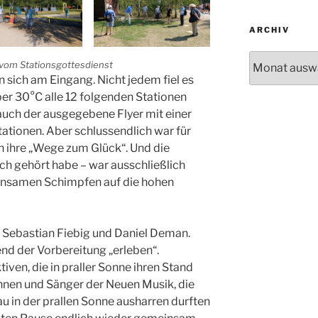
ARCHIV
Archiv
vom Stationsgottesdienst
n sich am Eingang. Nicht jedem fiel es
ber 30°C alle 12 folgenden Stationen
auch der ausgegebene Flyer mit einer
ationen. Aber schlussendlich war für
en ihre „Wege zum Glück“. Und die
ich gehört habe – war ausschließlich
insamen Schimpfen auf die hohen
on Sebastian Fiebig und Daniel Deman.
end der Vorbereitung „erleben“.
tiven, die in praller Sonne ihren Stand
innen und Sänger der Neuen Musik, die
u in der prallen Sonne ausharren durften