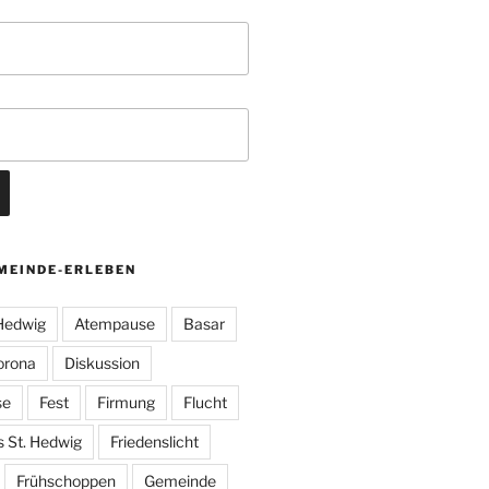
MEINDE-ERLEBEN
 Hedwig
Atempause
Basar
orona
Diskussion
se
Fest
Firmung
Flucht
s St. Hedwig
Friedenslicht
Frühschoppen
Gemeinde