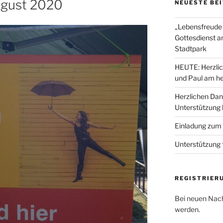
ugust 2020
NEUESTE BE
„Lebensfreude 
Gottesdienst a
Stadtpark
HEUTE: Herzlic
und Paul am he
Herzlichen Dan
Unterstützung
Einladung zum
Unterstützung 
REGISTRIER
Bei neuen Nach
werden.