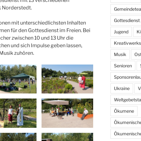
esdienst mit 13 verschiedenen
k Norderstedt.
Gemeindete
Gottesdienst 
onen mit unterschiedlichsten Inhalten
en für den Gottesdienst im Freien. Bei
Jugend
Ki
her zwischen 10 und 13 Uhr die
Kreativwerks
hen und sich Impulse geben lassen,
 Musik zuhören.
Musik
Os
Senioren
Sponsorenlau
Ukraine
V
Weltgebetst
Ökumene
Ökumenische
Ökumenische