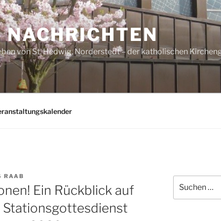
– NACHRICHTEN
ben von St. Hedwig, Norderstedt – der katholischen Kirche
eranstaltungskalender
 RAAB
Suchen
onen! Ein Rückblick auf
nach:
Stationsgottesdienst