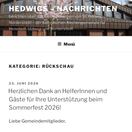
Zum
HEDWIGS – NACHRICHTEN
Inhalt
berichten über das Gemeindeleben von St. Hedwig,
springen
Norderstedt – der katholischen Kirchengemeinde für
Henstedt-Ulzburg und Norderstedt
Menü
KATEGORIE:
RÜCKSCHAU
VERÖFFENTLICHT
23. JUNI 2026
AM
Herzlichen Dank an HelferInnen und
Gäste für Ihre Unterstützung beim
Sommerfest 2026!
Liebe Gemeindemitglieder,