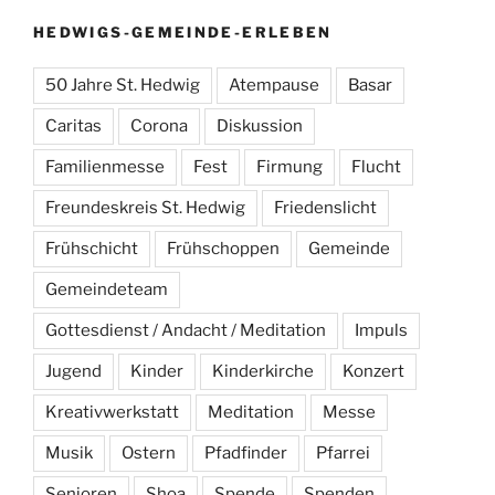
HEDWIGS-GEMEINDE-ERLEBEN
50 Jahre St. Hedwig
Atempause
Basar
Caritas
Corona
Diskussion
Familienmesse
Fest
Firmung
Flucht
Freundeskreis St. Hedwig
Friedenslicht
Frühschicht
Frühschoppen
Gemeinde
Gemeindeteam
Gottesdienst / Andacht / Meditation
Impuls
Jugend
Kinder
Kinderkirche
Konzert
Kreativwerkstatt
Meditation
Messe
Musik
Ostern
Pfadfinder
Pfarrei
Senioren
Shoa
Spende
Spenden