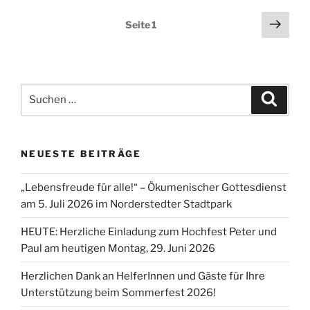
Seitennummerierung
Näch
Seite
1
Seit
der
Beiträge
Suchen
Suche
nach:
NEUESTE BEITRÄGE
„Lebensfreude für alle!“ – Ökumenischer Gottesdienst
am 5. Juli 2026 im Norderstedter Stadtpark
HEUTE: Herzliche Einladung zum Hochfest Peter und
Paul am heutigen Montag, 29. Juni 2026
Herzlichen Dank an HelferInnen und Gäste für Ihre
Unterstützung beim Sommerfest 2026!