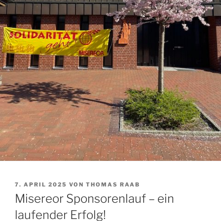
VERÖFFENTLICHT
7. APRIL 2025
VON
THOMAS RAAB
AM
Misereor Sponsorenlauf – ein
laufender Erfolg!