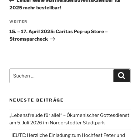
Leider keine Marmeladenadventskalender für
2025 mehr bestellbar!
Nächster
WEITER
Beitrag
15. – 17. April 2025: Caritas Pop-up Store –
Stromsparcheck
Suchen
Suche
nach:
NEUESTE BEITRÄGE
„Lebensfreude für alle!“ – Ökumenischer Gottesdienst
am 5. Juli 2026 im Norderstedter Stadtpark
HEUTE: Herzliche Einladung zum Hochfest Peter und