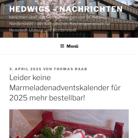
Zum
HEDWIGS – NACHRICHTEN
Inhalt
berichten über das Gemeindeleben von St. Hedwig,
springen
Norderstedt – der katholischen Kirchengemeinde für
Henstedt-Ulzburg und Norderstedt
Menü
VERÖFFENTLICHT
3. APRIL 2025
VON
THOMAS RAAB
AM
Leider keine
Marmeladenadventskalender für
2025 mehr bestellbar!