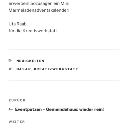
erwerben! Sozusagen ein Mini
Marmeladenadventskalender!
Uta Raab
für die Kreativwerkstatt
KATEGORIEN
NEUIGKEITEN
SCHLAGWÖRTER
BASAR
,
KREATIVWERKSTATT
Beitragsnavigation
Vorheriger
ZURÜCK
Beitrag
Eventputzen – Gemeindehaus: wieder rein!
Nächster
WEITER