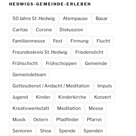
HEDWIGS-GEMEINDE-ERLEBEN
50 Jahre St. Hedwig
Atempause
Basar
Caritas
Corona
Diskussion
Familienmesse
Fest
Firmung
Flucht
Freundeskreis St. Hedwig
Friedenslicht
Frühschicht
Frühschoppen
Gemeinde
Gemeindeteam
Gottesdienst / Andacht / Meditation
Impuls
Jugend
Kinder
Kinderkirche
Konzert
Kreativwerkstatt
Meditation
Messe
Musik
Ostern
Pfadfinder
Pfarrei
Senioren
Shoa
Spende
Spenden