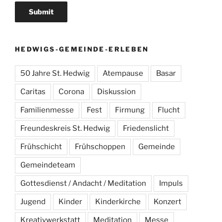
HEDWIGS-GEMEINDE-ERLEBEN
50 Jahre St. Hedwig
Atempause
Basar
Caritas
Corona
Diskussion
Familienmesse
Fest
Firmung
Flucht
Freundeskreis St. Hedwig
Friedenslicht
Frühschicht
Frühschoppen
Gemeinde
Gemeindeteam
Gottesdienst / Andacht / Meditation
Impuls
Jugend
Kinder
Kinderkirche
Konzert
Kreativwerkstatt
Meditation
Messe