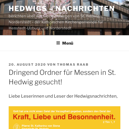
Zum
HEDWIGS – NACHRICHTEN
Inhalt
berichten über das Gemeindeleben von St. Hedwig,
springen
Norderstedt – der katholischen Kirchengemeinde für
Henstedt-Ulzburg und Norderstedt
Menü
VERÖFFENTLICHT
20. AUGUST 2020
VON
THOMAS RAAB
AM
Dringend Ordner für Messen in St.
Hedwig gesucht!
Liebe Leserinnen und Leser der Hedwigsnachrichten,