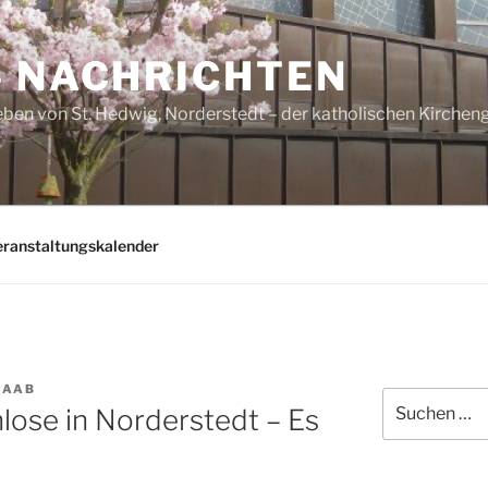
– NACHRICHTEN
ben von St. Hedwig, Norderstedt – der katholischen Kirche
eranstaltungskalender
RAAB
Suchen
hlose in Norderstedt – Es
nach: