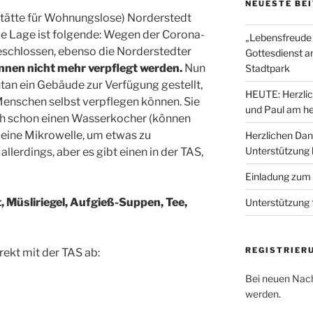
NEUESTE BE
stätte für Wohnungslose) Norderstedt
ie Lage ist folgende: Wegen der Corona-
„Lebensfreude 
geschlossen, ebenso die Norderstedter
Gottesdienst a
nnen nicht mehr verpflegt werden.
Nun
Stadtpark
tan ein Gebäude zur Verfügung gestellt,
HEUTE: Herzlic
Menschen selbst verpflegen können. Sie
und Paul am he
ch schon einen Wasserkocher (können
 eine Mikrowelle, um etwas zu
Herzlichen Dan
Unterstützung
lerdings, aber es gibt einen in der TAS,
Einladung zum
, Müsliriegel, Aufgieß-Suppen, Tee,
Unterstützung 
REGISTRIER
rekt mit der TAS ab:
Bei neuen Nach
werden.