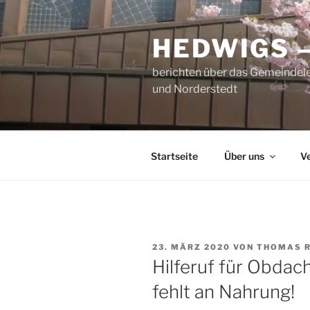
Zum
Inhalt
HEDWIGS 
springen
berichten über das Gemeindele
und Norderstedt
Startseite
Über uns
V
VERÖFFENTLICHT
23. MÄRZ 2020
VON
THOMAS 
AM
Hilferuf für Obdac
fehlt an Nahrung!