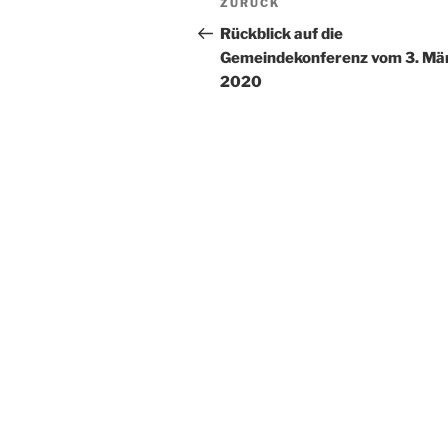
Vorheriger
ZURÜCK
Beitrag
Rückblick auf die
Gemeindekonferenz vom 3. Mä
2020