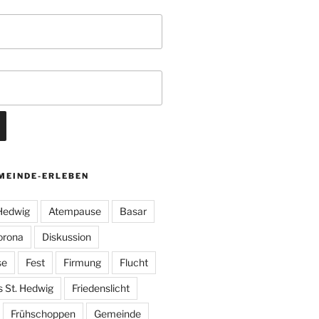
MEINDE-ERLEBEN
 Hedwig
Atempause
Basar
orona
Diskussion
se
Fest
Firmung
Flucht
s St. Hedwig
Friedenslicht
Frühschoppen
Gemeinde