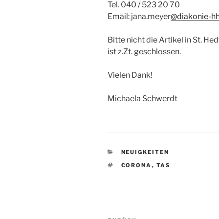
Tel. 040 / 523 20 70
Email: jana.meyer
@diakonie-hh
Bitte nicht die Artikel in St. 
ist z.Zt. geschlossen.
Vielen Dank!
Michaela Schwerdt
KATEGORIEN
NEUIGKEITEN
SCHLAGWÖRTER
CORONA
,
TAS
Beitragsnavigation