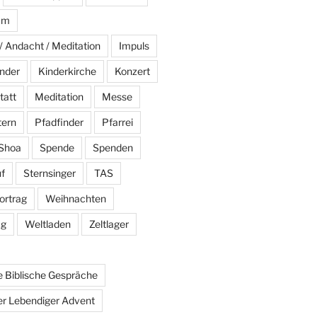
am
/ Andacht / Meditation
Impuls
nder
Kinderkirche
Konzert
tatt
Meditation
Messe
tern
Pfadfinder
Pfarrei
Shoa
Spende
Spenden
f
Sternsinger
TAS
ortrag
Weihnachten
ag
Weltladen
Zeltlager
 Biblische Gespräche
r Lebendiger Advent