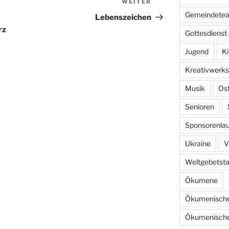
WEITER
Nächster
Gemeindete
Beitrag
Lebenszeichen
rz
Gottesdienst 
Jugend
Ki
Kreativwerks
Musik
Os
Senioren
Sponsorenlau
Ukraine
V
Weltgebetst
Ökumene
Ökumenische
Ökumenische