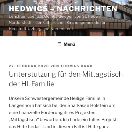
Zum
HEDWIGS – NACHRICHTEN
Inhalt
berichten über das Gemeindeleben von St. Hedwig,
springen
Norderstedt – der katholischen Kirchengemeinde für
Henstedt-Ulzburg und Norderstedt
Menü
VERÖFFENTLICHT
27. FEBRUAR 2020
VON
THOMAS RAAB
AM
Unterstützung für den Mittagstisch
der Hl. Familie
Unsere Schwestergemeinde Heilige Familie in
Langenhorn hat sich bei der Sparkasse Holstein um
eine finanzielle Förderung ihres Projektes
„Mittagstisch“ beworben. Ich finde ein tolles Projekt,
das Hilfe bedarf. Und in diesem Fall ist Hilfe ganz