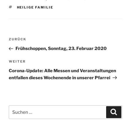
SCHLAGWÖRTER
HEILIGE FAMILIE
Beitragsnavigation
Vorheriger
ZURÜCK
Beitrag
Frühschoppen, Sonntag, 23. Februar 2020
Nächster
WEITER
Beitrag
Corona-Update: Alle Messen und Veranstaltungen
entfallen dieses Wochenende in unserer Pfarrei
Suchen
Suche
nach: