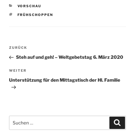
KATEGORIEN
VORSCHAU
SCHLAGWÖRTER
FRÜHSCHOPPEN
Beitragsnavigation
Vorheriger
ZURÜCK
Beitrag
Steh auf und geh! – Weltgebetstag 6. März 2020
Nächster
WEITER
Beitrag
Unterstützung für den Mittagstisch der Hl. Familie
Suchen
Suche
nach: