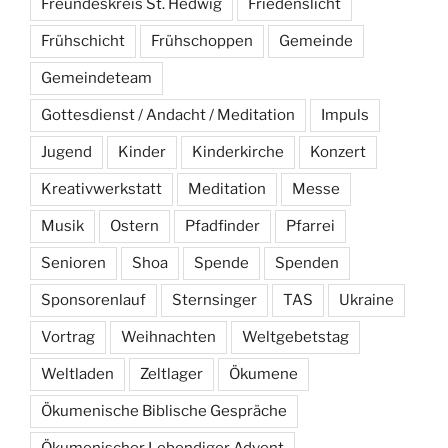
Freundeskreis St. Hedwig
Friedenslicht
Frühschicht
Frühschoppen
Gemeinde
Gemeindeteam
Gottesdienst / Andacht / Meditation
Impuls
Jugend
Kinder
Kinderkirche
Konzert
Kreativwerkstatt
Meditation
Messe
Musik
Ostern
Pfadfinder
Pfarrei
Senioren
Shoa
Spende
Spenden
Sponsorenlauf
Sternsinger
TAS
Ukraine
Vortrag
Weihnachten
Weltgebetstag
Weltladen
Zeltlager
Ökumene
Ökumenische Biblische Gespräche
Ökumenischer Lebendiger Advent