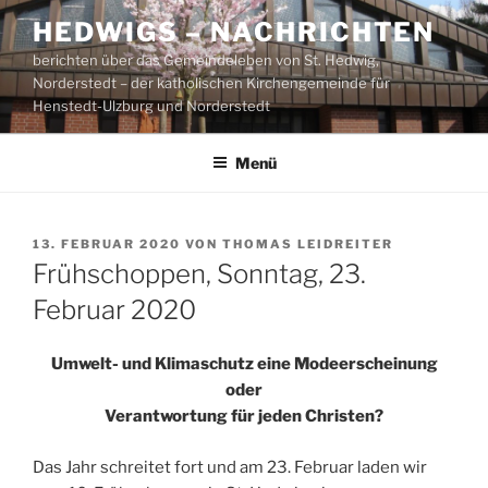
Zum
HEDWIGS – NACHRICHTEN
Inhalt
berichten über das Gemeindeleben von St. Hedwig,
springen
Norderstedt – der katholischen Kirchengemeinde für
Henstedt-Ulzburg und Norderstedt
Menü
VERÖFFENTLICHT
13. FEBRUAR 2020
VON
THOMAS LEIDREITER
AM
Frühschoppen, Sonntag, 23.
Februar 2020
Umwelt- und Klimaschutz eine Modeerscheinung
oder
Verantwortung für jeden Christen?
Das Jahr schreitet fort und am 23. Februar laden wir