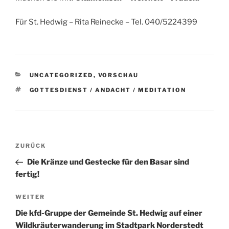
Für St. Hedwig – Rita Reinecke – Tel. 040/5224399
KATEGORIEN
UNCATEGORIZED
,
VORSCHAU
SCHLAGWÖRTER
GOTTESDIENST / ANDACHT / MEDITATION
Beitragsnavigation
Vorheriger
ZURÜCK
Beitrag
Die Kränze und Gestecke für den Basar sind
fertig!
Nächster
WEITER
Beitrag
Die kfd-Gruppe der Gemeinde St. Hedwig auf einer
Wildkräuterwanderung im Stadtpark Norderstedt