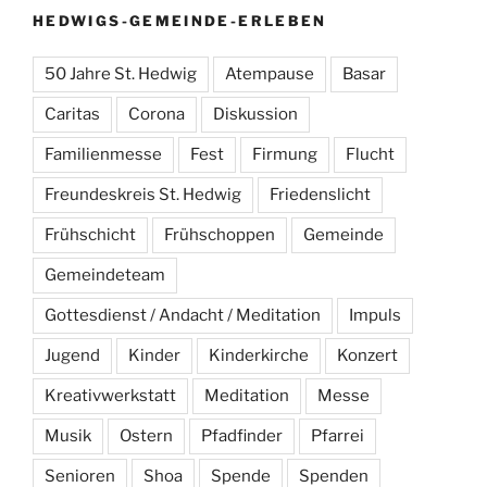
HEDWIGS-GEMEINDE-ERLEBEN
50 Jahre St. Hedwig
Atempause
Basar
Caritas
Corona
Diskussion
Familienmesse
Fest
Firmung
Flucht
Freundeskreis St. Hedwig
Friedenslicht
Frühschicht
Frühschoppen
Gemeinde
Gemeindeteam
Gottesdienst / Andacht / Meditation
Impuls
Jugend
Kinder
Kinderkirche
Konzert
Kreativwerkstatt
Meditation
Messe
Musik
Ostern
Pfadfinder
Pfarrei
Senioren
Shoa
Spende
Spenden