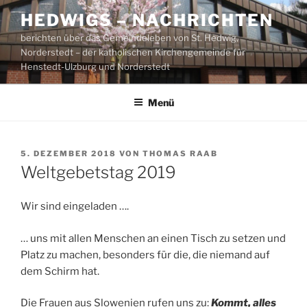
Zum
HEDWIGS – NACHRICHTEN
Inhalt
berichten über das Gemeindeleben von St. Hedwig,
springen
Norderstedt – der katholischen Kirchengemeinde für
Henstedt-Ulzburg und Norderstedt
Menü
VERÖFFENTLICHT
5. DEZEMBER 2018
VON
THOMAS RAAB
AM
Weltgebetstag 2019
Wir sind eingeladen ….
… uns mit allen Menschen an einen Tisch zu setzen und
Platz zu machen, besonders für die, die niemand auf
dem Schirm hat.
Die Frauen aus Slowenien rufen uns zu:
Kommt, alles