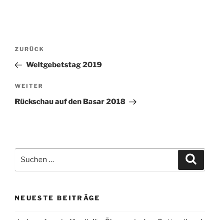
Beitragsnavigation
Vorheriger
ZURÜCK
Beitrag
Weltgebetstag 2019
Nächster
WEITER
Beitrag
Rückschau auf den Basar 2018
Suchen
Suche
nach:
NEUESTE BEITRÄGE