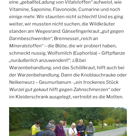
eine „
geballteLadung von Vitalstoffen“
aufweist, wie
Vitamine, Saponine, Flavonoide, Cumarine und noch
einige mehr. Wir staunten nicht schlecht! Und es ging
weiter, wir mussten nicht suchen, die Wildkräuter
standen am Wegesrand: Gänsefingerkraut
„gut gegen
Darmbeschwerden“,
Brennessel
„reich an
Mineralstoffen“ –
die Blüte, die wir probiert haben,
schmeckt nussig, Wolfsmilch (Euphorbia) – Giftpflanze
„nuräußerlich anzuwenden!!“,
z.B.bei
Warzenbehandlung, und das Schöllkraut, hilft auch bei
der Warzenbehandlung. Dann die Knoblauchrauke oder
Nelkenwurz – Geumurbanum
-„ein trockenes Stück
Wurzel gut gekaut hilft gegen Zahnschmerzen“
oder
im Kleiderschrank ausgelegt, vertreibt es die Motten.