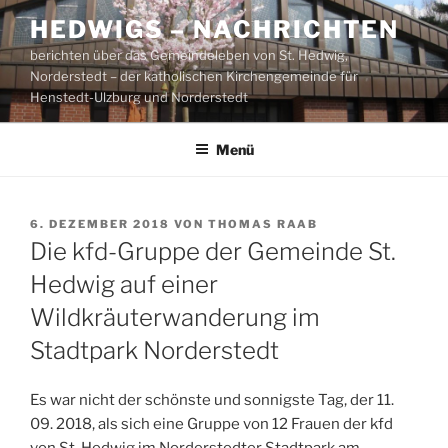
Zum
HEDWIGS – NACHRICHTEN
Inhalt
berichten über das Gemeindeleben von St. Hedwig,
springen
Norderstedt – der katholischen Kirchengemeinde für
Henstedt-Ulzburg und Norderstedt
Menü
VERÖFFENTLICHT
6. DEZEMBER 2018
VON
THOMAS RAAB
AM
Die kfd-Gruppe der Gemeinde St.
Hedwig auf einer
Wildkräuterwanderung im
Stadtpark Norderstedt
Es war nicht der schönste und sonnigste Tag, der 11.
09. 2018, als sich eine Gruppe von 12 Frauen der kfd