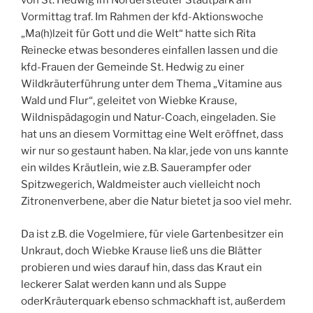
von St. Hedwig im Norderstedter Stadtpark am
Vormittag traf. Im Rahmen der kfd-Aktionswoche
„Ma(h)lzeit für Gott und die Welt“ hatte sich Rita
Reinecke etwas besonderes einfallen lassen und die
kfd-Frauen der Gemeinde St. Hedwig zu einer
Wildkräuterführung unter dem Thema „Vitamine aus
Wald und Flur“, geleitet von Wiebke Krause,
Wildnispädagogin und Natur-Coach, eingeladen. Sie
hat uns an diesem Vormittag eine Welt eröffnet, dass
wir nur so gestaunt haben. Na klar, jede von uns kannte
ein wildes Kräutlein, wie z.B. Sauerampfer oder
Spitzwegerich, Waldmeister auch vielleicht noch
Zitronenverbene, aber die Natur bietet ja soo viel mehr.
Da ist z.B. die Vogelmiere, für viele Gartenbesitzer ein
Unkraut, doch Wiebke Krause ließ uns die Blätter
probieren und wies darauf hin, dass das Kraut ein
leckerer Salat werden kann und als Suppe
oderKräuterquark ebenso schmackhaft ist, außerdem