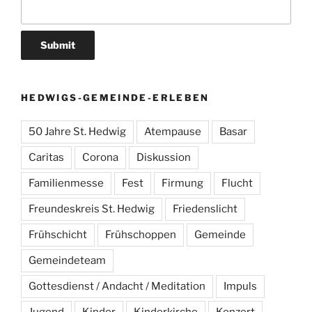
HEDWIGS-GEMEINDE-ERLEBEN
50 Jahre St. Hedwig
Atempause
Basar
Caritas
Corona
Diskussion
Familienmesse
Fest
Firmung
Flucht
Freundeskreis St. Hedwig
Friedenslicht
Frühschicht
Frühschoppen
Gemeinde
Gemeindeteam
Gottesdienst / Andacht / Meditation
Impuls
Jugend
Kinder
Kinderkirche
Konzert