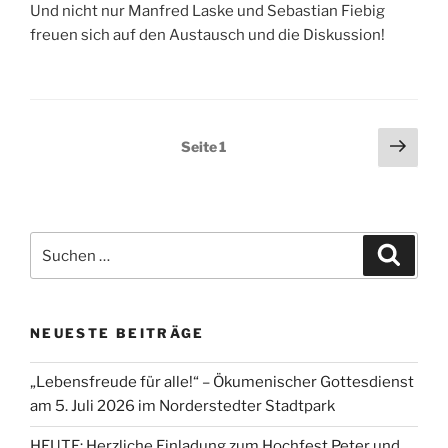
Und nicht nur Manfred Laske und Sebastian Fiebig
freuen sich auf den Austausch und die Diskussion!
Seitennummerierung
Näch
Seite
1
Seit
der
Beiträge
Suchen
Suche
nach:
NEUESTE BEITRÄGE
„Lebensfreude für alle!“ – Ökumenischer Gottesdienst
am 5. Juli 2026 im Norderstedter Stadtpark
HEUTE: Herzliche Einladung zum Hochfest Peter und