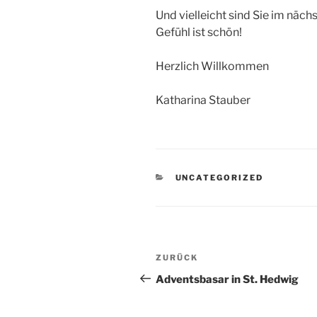
Und vielleicht sind Sie im näch
Gefühl ist schön!
Herzlich Willkommen
Katharina Stauber
KATEGORIEN
UNCATEGORIZED
Beitragsnavigation
Vorheriger
ZURÜCK
Beitrag
Adventsbasar in St. Hedwig