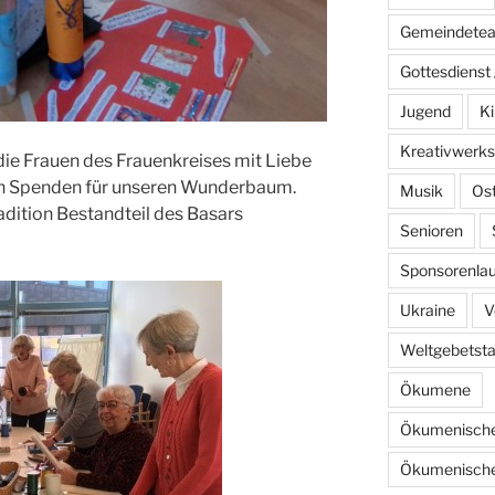
Gemeindete
Gottesdienst 
Jugend
Ki
Kreativwerks
die Frauen des Frauenkreises mit Liebe
gen Spenden für unseren Wunderbaum.
Musik
Os
adition Bestandteil des Basars
Senioren
Sponsorenlau
Ukraine
V
Weltgebetst
Ökumene
Ökumenische
Ökumenische