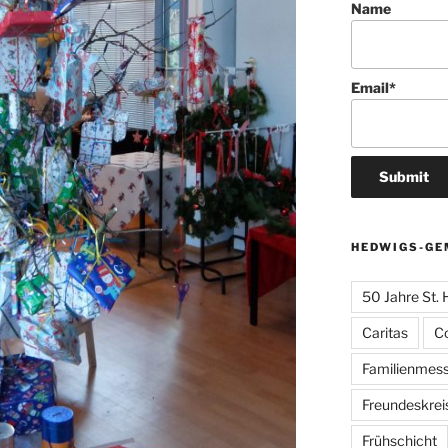
Name
Email*
HEDWIGS-GE
50 Jahre St.
Caritas
C
Familienmes
Freundeskrei
Frühschicht