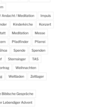
am
/ Andacht / Meditation
Impuls
nder
Kinderkirche
Konzert
tatt
Meditation
Messe
tern
Pfadfinder
Pfarrei
Shoa
Spende
Spenden
f
Sternsinger
TAS
ortrag
Weihnachten
ag
Weltladen
Zeltlager
 Biblische Gespräche
r Lebendiger Advent