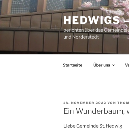
Zum
Inhalt
HEDWIGS 
springen
berichten über das Gemeindele
und Norderstedt
Startseite
Über uns
V
VERÖFFENTLICHT
18. NOVEMBER 2022
VON
THOM
AM
Ein Wunderbaum, 
Liebe Gemeinde St. Hedwig!