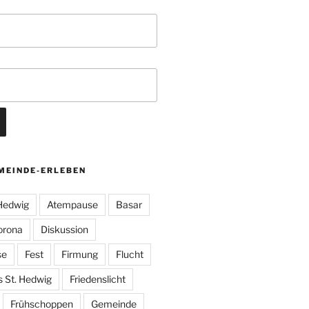
MEINDE-ERLEBEN
 Hedwig
Atempause
Basar
orona
Diskussion
se
Fest
Firmung
Flucht
s St. Hedwig
Friedenslicht
Frühschoppen
Gemeinde