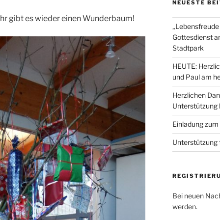
NEUESTE BE
ahr gibt es wieder einen Wunderbaum!
„Lebensfreude 
Gottesdienst a
Stadtpark
HEUTE: Herzlic
und Paul am he
Herzlichen Dan
Unterstützung
Einladung zum
Unterstützung 
REGISTRIER
Bei neuen Nach
werden.