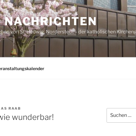
– NACHRICHTEN
ben von St. Hedwig, Norderstedt – der katholischen Kirche
eranstaltungskalender
AS RAAB
Suchen
wie wunderbar!
nach: