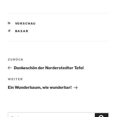
KATEGORIEN
VORSCHAU
SCHLAGWÖRTER
BASAR
Beitragsnavigation
Vorheriger
ZURÜCK
Beitrag
Dankeschön der Norderstedter Tafel
Nächster
WEITER
Beitrag
Ein Wunderbaum, wie wunderbar!
Suchen
Suche