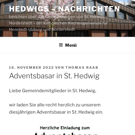
Zum
HEDWIGS – NACHRICHTEN
Inhalt
berichten über das Gemeindeleben von St. Hedwig,
springen
Norderstedt – der katholischen Kirchengemeinde für
Henstedt-Ulzburg und Norderstedt
Menü
VERÖFFENTLICHT
16. NOVEMBER 2022
VON
THOMAS RAAB
AM
Adventsbasar in St. Hedwig
Liebe Gemeindemitglieder in St. Hedwig,
wir laden Sie alle recht herzlich zu unserem
diesjährigen Adventsbasar in St. Hedwig ein.