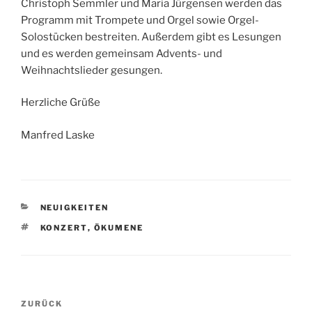
Christoph Semmler und Maria Jürgensen werden das
Programm mit Trompete und Orgel sowie Orgel-
Solostücken bestreiten. Außerdem gibt es Lesungen
und es werden gemeinsam Advents- und
Weihnachtslieder gesungen.
Herzliche Grüße
Manfred Laske
KATEGORIEN
NEUIGKEITEN
SCHLAGWÖRTER
KONZERT
,
ÖKUMENE
Beitragsnavigation
Vorheriger
ZURÜCK