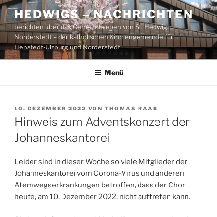
Zum
HEDWIGS – NACHRICHTEN
Inhalt
berichten über das Gemeindeleben von St. Hedwig,
springen
Norderstedt – der katholischen Kirchengemeinde für
Henstedt-Ulzburg und Norderstedt
Menü
VERÖFFENTLICHT
10. DEZEMBER 2022
VON
THOMAS RAAB
AM
Hinweis zum Adventskonzert der
Johanneskantorei
Leider sind in dieser Woche so viele Mitglieder der
Johanneskantorei vom Corona-Virus und anderen
Atemwegserkrankungen betroffen, dass der Chor
heute, am 10. Dezember 2022, nicht auftreten kann.