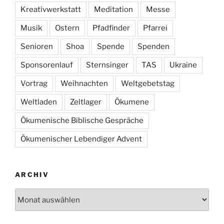
Kreativwerkstatt
Meditation
Messe
Musik
Ostern
Pfadfinder
Pfarrei
Senioren
Shoa
Spende
Spenden
Sponsorenlauf
Sternsinger
TAS
Ukraine
Vortrag
Weihnachten
Weltgebetstag
Weltladen
Zeltlager
Ökumene
Ökumenische Biblische Gespräche
Ökumenischer Lebendiger Advent
ARCHIV
Archiv