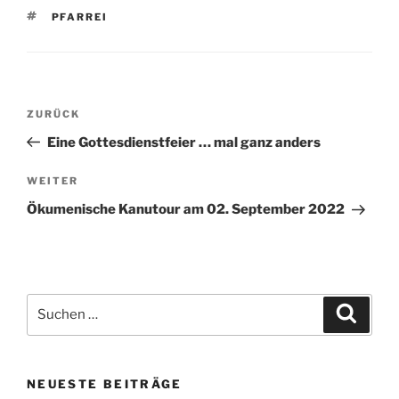
SCHLAGWÖRTER
PFARREI
Beitragsnavigation
Vorheriger
ZURÜCK
Beitrag
Eine Gottesdienstfeier … mal ganz anders
Nächster
WEITER
Beitrag
Ökumenische Kanutour am 02. September 2022
Suchen
Suche
nach:
NEUESTE BEITRÄGE