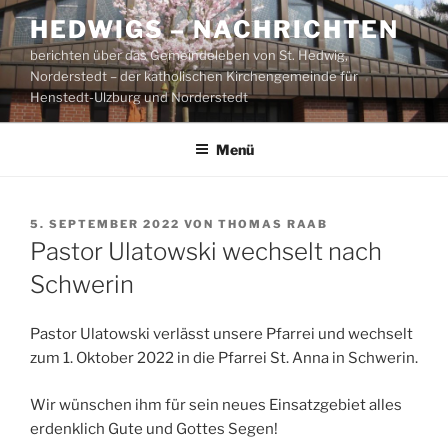
Zum
HEDWIGS – NACHRICHTEN
Inhalt
berichten über das Gemeindeleben von St. Hedwig,
springen
Norderstedt – der katholischen Kirchengemeinde für
Henstedt-Ulzburg und Norderstedt
Menü
VERÖFFENTLICHT
5. SEPTEMBER 2022
VON
THOMAS RAAB
AM
Pastor Ulatowski wechselt nach
Schwerin
Pastor Ulatowski verlässt unsere Pfarrei und wechselt
zum 1. Oktober 2022 in die Pfarrei St. Anna in Schwerin.
Wir wünschen ihm für sein neues Einsatzgebiet alles
erdenklich Gute und Gottes Segen!