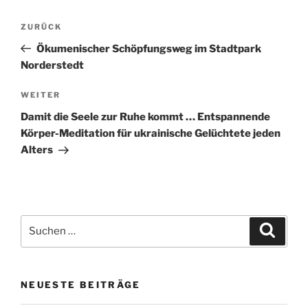
Beitragsnavigation
Vorheriger
ZURÜCK
Beitrag
Ökumenischer Schöpfungsweg im Stadtpark
Norderstedt
Nächster
WEITER
Beitrag
Damit die Seele zur Ruhe kommt … Entspannende
Körper-Meditation für ukrainische Gelüchtete jeden
Alters
Suchen
Suche
nach:
NEUESTE BEITRÄGE