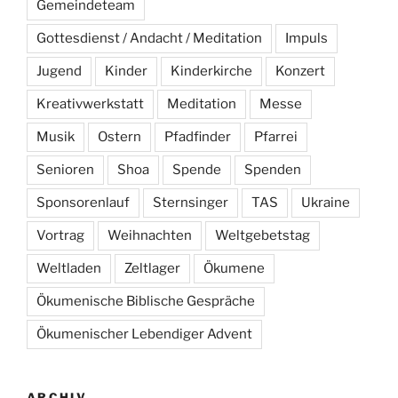
Gemeindeteam
Gottesdienst / Andacht / Meditation
Impuls
Jugend
Kinder
Kinderkirche
Konzert
Kreativwerkstatt
Meditation
Messe
Musik
Ostern
Pfadfinder
Pfarrei
Senioren
Shoa
Spende
Spenden
Sponsorenlauf
Sternsinger
TAS
Ukraine
Vortrag
Weihnachten
Weltgebetstag
Weltladen
Zeltlager
Ökumene
Ökumenische Biblische Gespräche
Ökumenischer Lebendiger Advent
ARCHIV