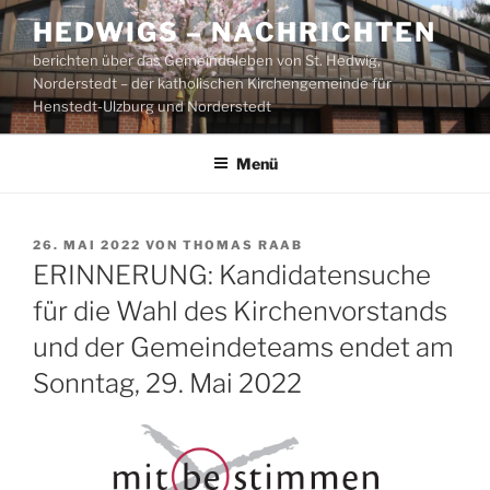
Zum
HEDWIGS – NACHRICHTEN
Inhalt
berichten über das Gemeindeleben von St. Hedwig,
springen
Norderstedt – der katholischen Kirchengemeinde für
Henstedt-Ulzburg und Norderstedt
Menü
VERÖFFENTLICHT
26. MAI 2022
VON
THOMAS RAAB
AM
ERINNERUNG: Kandidatensuche
für die Wahl des Kirchenvorstands
und der Gemeindeteams endet am
Sonntag, 29. Mai 2022