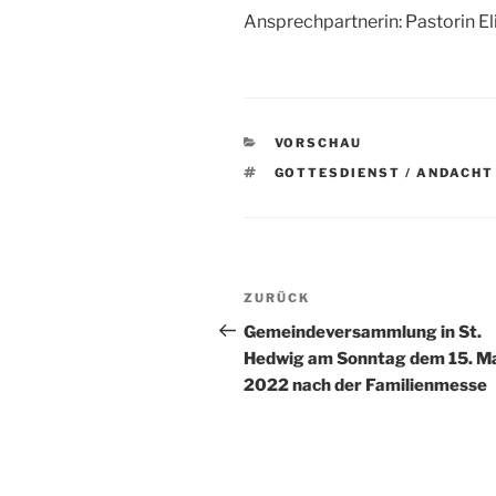
Ansprechpartnerin: Pastorin E
KATEGORIEN
VORSCHAU
SCHLAGWÖRTER
GOTTESDIENST / ANDACHT
Beitragsnavigation
Vorheriger
ZURÜCK
Beitrag
Gemeindeversammlung in St.
Hedwig am Sonntag dem 15. M
2022 nach der Familienmesse