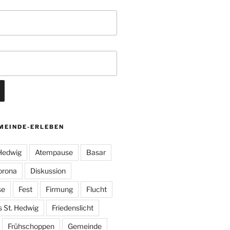
MEINDE-ERLEBEN
 Hedwig
Atempause
Basar
orona
Diskussion
se
Fest
Firmung
Flucht
s St. Hedwig
Friedenslicht
Frühschoppen
Gemeinde