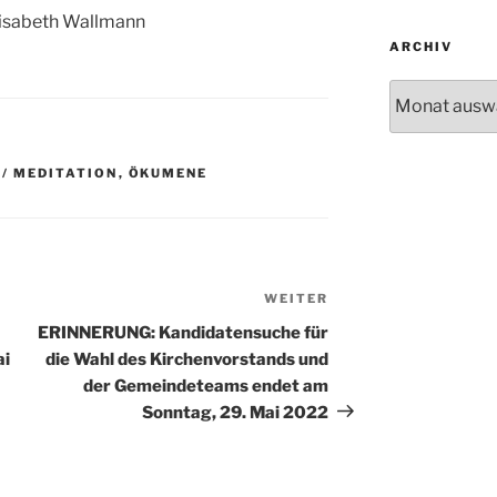
lisabeth Wallmann
ARCHIV
Archiv
 / MEDITATION
,
ÖKUMENE
WEITER
Nächster
Beitrag
ERINNERUNG: Kandidatensuche für
ai
die Wahl des Kirchenvorstands und
der Gemeindeteams endet am
Sonntag, 29. Mai 2022