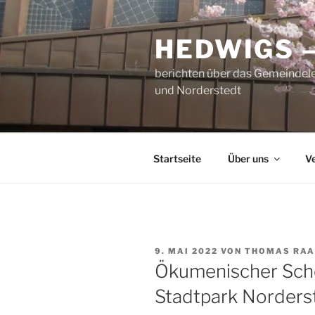
Zum
Inhalt
HEDWIGS 
springen
berichten über das Gemeindele
und Norderstedt
Startseite
Über uns
V
VERÖFFENTLICHT
9. MAI 2022
VON
THOMAS RAA
AM
Ökumenischer Sch
Stadtpark Norders