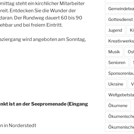
ttag steht ein kirchlicher Mitarbeiter
Gemeindete
reit. Entdecken Sie die Wunder der
 daran. Der Rundweg dauert 60 bis 90
Gottesdienst 
hbar und bei freiem Eintritt.
Jugend
Ki
aziergang wird angeboten am Sonntag,
Kreativwerks
Musik
Os
Senioren
Sponsorenlau
Ukraine
V
Weltgebetst
nkt ist an der Seepromenade (Eingang
Ökumene
Ökumenische
n in Norderstedt
Ökumenische