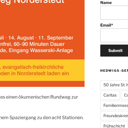
Name
Email*
HEDWIGS-GE
50 Jahre St.
Caritas
C
t es einen ökumenischen Rundweg zur
Familienmes
Freundeskrei
inem Spaziergang zu den acht Stationen.
Frühschicht