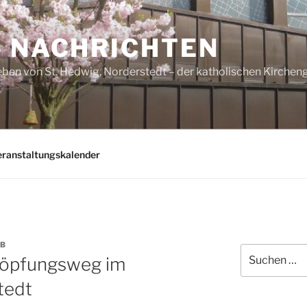
– NACHRICHTEN
ben von St. Hedwig, Norderstedt – der katholischen Kirche
eranstaltungskalender
B
Suchen
öpfungsweg im
nach:
tedt