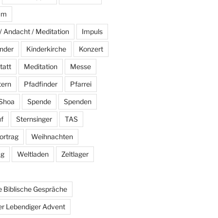
am
/ Andacht / Meditation
Impuls
nder
Kinderkirche
Konzert
tatt
Meditation
Messe
tern
Pfadfinder
Pfarrei
Shoa
Spende
Spenden
f
Sternsinger
TAS
ortrag
Weihnachten
ag
Weltladen
Zeltlager
 Biblische Gespräche
r Lebendiger Advent