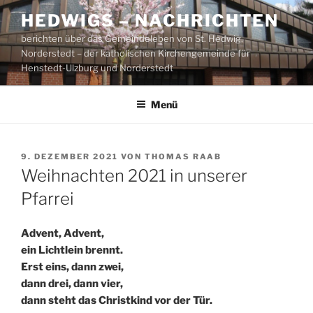
Zum
HEDWIGS – NACHRICHTEN
Inhalt
berichten über das Gemeindeleben von St. Hedwig,
springen
Norderstedt – der katholischen Kirchengemeinde für
Henstedt-Ulzburg und Norderstedt
Menü
VERÖFFENTLICHT
9. DEZEMBER 2021
VON
THOMAS RAAB
AM
Weihnachten 2021 in unserer
Pfarrei
Advent, Advent,
ein Lichtlein brennt.
Erst eins, dann zwei,
dann drei, dann vier,
dann steht das Christkind vor der Tür.