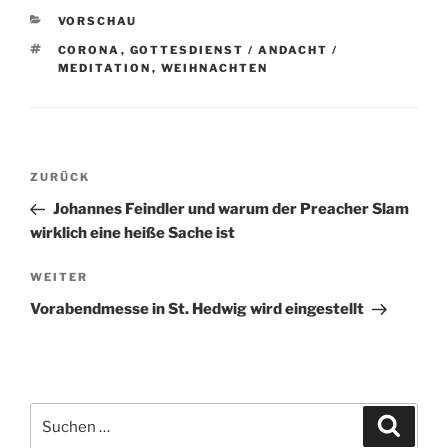
KATEGORIEN
VORSCHAU
SCHLAGWÖRTER
CORONA
,
GOTTESDIENST / ANDACHT /
MEDITATION
,
WEIHNACHTEN
Beitragsnavigation
Vorheriger
ZURÜCK
Beitrag
Johannes Feindler und warum der Preacher Slam
wirklich eine heiße Sache ist
Nächster
WEITER
Beitrag
Vorabendmesse in St. Hedwig wird eingestellt
Suchen
Suche
nach: