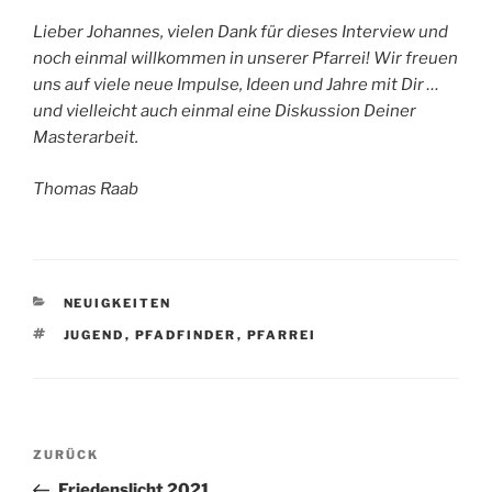
Lieber Johannes, vielen Dank für dieses Interview und
noch einmal willkommen in unserer Pfarrei! Wir freuen
uns auf viele neue Impulse, Ideen und Jahre mit Dir …
und vielleicht auch einmal eine Diskussion Deiner
Masterarbeit.
Thomas Raab
KATEGORIEN
NEUIGKEITEN
SCHLAGWÖRTER
JUGEND
,
PFADFINDER
,
PFARREI
Beitragsnavigation
Vorheriger
ZURÜCK
Beitrag
Friedenslicht 2021