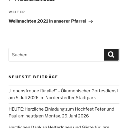
Nächster
WEITER
Beitrag
Weihnachten 2021 in unserer Pfarrei
Suchen
Suche
nach:
NEUESTE BEITRÄGE
„Lebensfreude für alle!“ – Ökumenischer Gottesdienst
am 5. Juli 2026 im Norderstedter Stadtpark
HEUTE: Herzliche Einladung zum Hochfest Peter und
Paul am heutigen Montag, 29. Juni 2026
Herzlichen Dank an HelferInnen und Gäste für Ihre