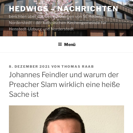
Zum
HEDWIGS – NACHRICHTEN
Inhalt
berichten über das Gemeindeleben von St. Hedwig,
springen
Norderstedt – der katholischen Kirchengemeinde für
Henstedt-Ulzburg und Norderstedt
Menü
VERÖFFENTLICHT
8. DEZEMBER 2021
VON
THOMAS RAAB
AM
Johannes Feindler und warum der
Preacher Slam wirklich eine heiße
Sache ist