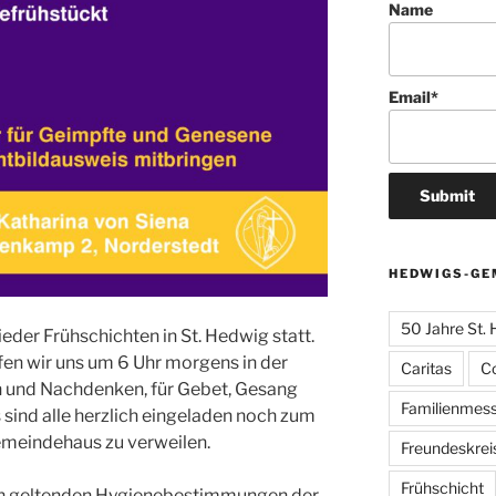
Name
Email*
HEDWIGS-GE
50 Jahre St.
der Frühschichten in St. Hedwig statt.
ffen wir uns um 6 Uhr morgens in der
Caritas
C
en und Nachdenken, für Gebet, Gesang
Familienmes
sind alle herzlich eingeladen noch zum
meindehaus zu verweilen.
Freundeskrei
Frühschicht
en geltenden Hygienebestimmungen der