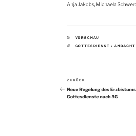
Anja Jakobs, Michaela Schwerd
KATEGORIEN
VORSCHAU
SCHLAGWÖRTER
GOTTESDIENST / ANDACHT
Beitragsnavigation
Vorheriger
ZURÜCK
Beitrag
Neue Regelung des Erzbistums
Gottesdienste nach 3G