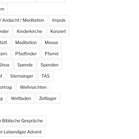
am
/ Andacht / Meditation
Impuls
nder
Kinderkirche
Konzert
tatt
Meditation
Messe
tern
Pfadfinder
Pfarrei
Shoa
Spende
Spenden
f
Sternsinger
TAS
ortrag
Weihnachten
ag
Weltladen
Zeltlager
 Biblische Gespräche
r Lebendiger Advent