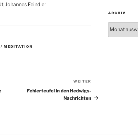
t, Johannes Feindler
ARCHIV
Archiv
 / MEDITATION
WEITER
Nächster
Beitrag
:
Fehlerteufel in den Hedwigs-
Nachrichten