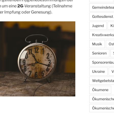
ch um eine
2G
-Veranstaltung (Teilnahme
Gemeindete
ber Impfung oder Genesung).
Gottesdienst 
Jugend
Ki
Kreativwerks
Musik
Os
Senioren
Sponsorenlau
Ukraine
V
Weltgebetst
Ökumene
Ökumenische
Ökumenische