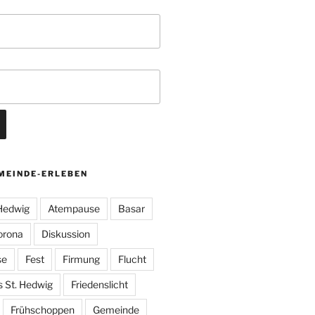
MEINDE-ERLEBEN
 Hedwig
Atempause
Basar
orona
Diskussion
se
Fest
Firmung
Flucht
s St. Hedwig
Friedenslicht
Frühschoppen
Gemeinde