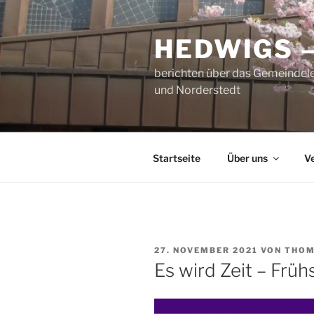
Zum
Inhalt
HEDWIGS 
springen
berichten über das Gemeindele
und Norderstedt
Startseite
Über uns
V
VERÖFFENTLICHT
27. NOVEMBER 2021
VON
THOM
AM
Es wird Zeit – Frü