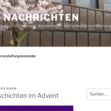
– NACHRICHTEN
ben von St. Hedwig, Norderstedt – der katholischen Kirche
eranstaltungskalender
AS RAAB
Suchen
hschichten im Advent
nach: