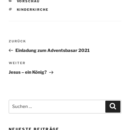
KATEGORIEN
VORSCHAU
SCHLAGWÖRTER
KINDERKIRCHE
Beitragsnavigation
Vorheriger
ZURÜCK
Beitrag
Einladung zum Adventsbasar 2021
Nächster
WEITER
Beitrag
Jesus – ein König?
Suchen
Suche
nach:
NEUESTE BEITRÄGE