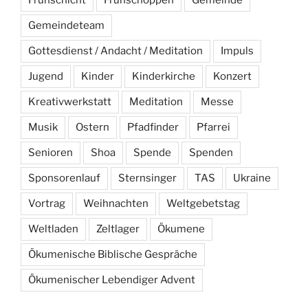
Frühschicht
Frühschoppen
Gemeinde
Gemeindeteam
Gottesdienst / Andacht / Meditation
Impuls
Jugend
Kinder
Kinderkirche
Konzert
Kreativwerkstatt
Meditation
Messe
Musik
Ostern
Pfadfinder
Pfarrei
Senioren
Shoa
Spende
Spenden
Sponsorenlauf
Sternsinger
TAS
Ukraine
Vortrag
Weihnachten
Weltgebetstag
Weltladen
Zeltlager
Ökumene
Ökumenische Biblische Gespräche
Ökumenischer Lebendiger Advent