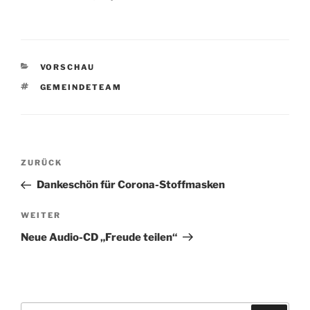
KATEGORIEN
VORSCHAU
SCHLAGWÖRTER
GEMEINDETEAM
Beitragsnavigation
Vorheriger
ZURÜCK
Beitrag
Dankeschön für Corona-Stoffmasken
Nächster
WEITER
Beitrag
Neue Audio-CD „Freude teilen“