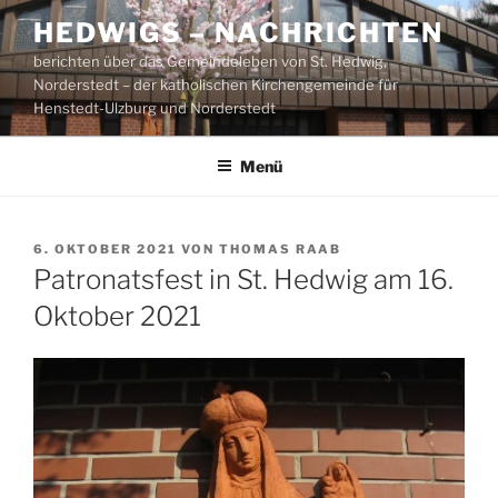
Zum
HEDWIGS – NACHRICHTEN
Inhalt
berichten über das Gemeindeleben von St. Hedwig,
springen
Norderstedt – der katholischen Kirchengemeinde für
Henstedt-Ulzburg und Norderstedt
Menü
VERÖFFENTLICHT
6. OKTOBER 2021
VON
THOMAS RAAB
AM
Patronatsfest in St. Hedwig am 16.
Oktober 2021