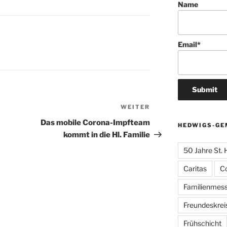
Name
Email*
WEITER
Nächster
Beitrag
Das mobile Corona-Impfteam
HEDWIGS-GE
kommt in die Hl. Familie
50 Jahre St.
Caritas
C
Familienmes
Freundeskrei
Frühschicht