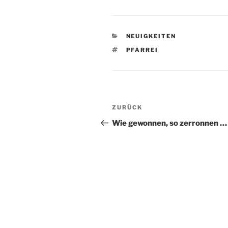
KATEGORIEN
NEUIGKEITEN
SCHLAGWÖRTER
PFARREI
Beitragsnavigation
Vorheriger
ZURÜCK
Beitrag
Wie gewonnen, so zerronnen …