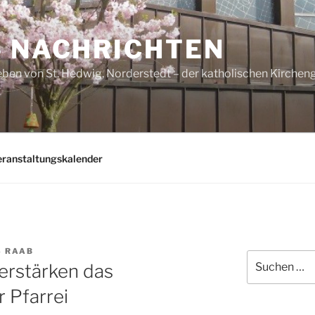
– NACHRICHTEN
ben von St. Hedwig, Norderstedt – der katholischen Kirche
eranstaltungskalender
 RAAB
Suchen
erstärken das
nach:
r Pfarrei