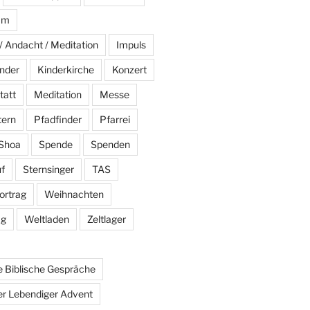
am
/ Andacht / Meditation
Impuls
nder
Kinderkirche
Konzert
tatt
Meditation
Messe
tern
Pfadfinder
Pfarrei
Shoa
Spende
Spenden
f
Sternsinger
TAS
ortrag
Weihnachten
ag
Weltladen
Zeltlager
 Biblische Gespräche
r Lebendiger Advent