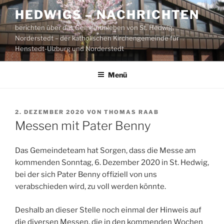
Zum
HEDWIGS – NACHRICHTEN
Inhalt
berichten über das Gemeindeleben von St. Hedwig,
springen
Norderstedt – der katholischen Kirchengemeinde für
Henstedt-Ulzburg und Norderstedt
Menü
VERÖFFENTLICHT
2. DEZEMBER 2020
VON
THOMAS RAAB
AM
Messen mit Pater Benny
Das Gemeindeteam hat Sorgen, dass die Messe am
kommenden Sonntag, 6. Dezember 2020 in St. Hedwig,
bei der sich Pater Benny offiziell von uns
verabschieden wird, zu voll werden könnte.
Deshalb an dieser Stelle noch einmal der Hinweis auf
die diversen Messen, die in den kommenden Wochen