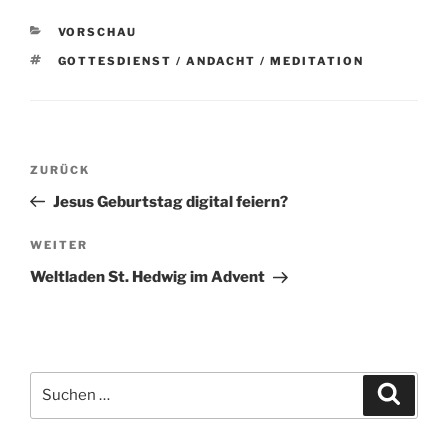
KATEGORIEN
VORSCHAU
SCHLAGWÖRTER
GOTTESDIENST / ANDACHT / MEDITATION
Beitragsnavigation
Vorheriger
ZURÜCK
Beitrag
Jesus Geburtstag digital feiern?
Nächster
WEITER
Beitrag
Weltladen St. Hedwig im Advent
Suchen
Suche
nach: