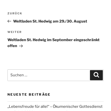
Beitragsnavigation
Vorheriger
ZURÜCK
Beitrag
Weltladen St. Hedwig am 29./30. August
Nächster
WEITER
Beitrag
Weltladen St. Hedwig im September eingeschränkt
offen
Suchen
Suche
nach:
NEUESTE BEITRÄGE
„Lebensfreude für alle!“ – Ökumenischer Gottesdienst