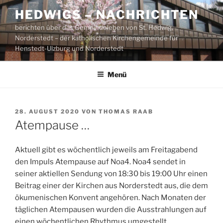
Zum
HEDWIGS – NACHRICHTEN
Inhalt
berichten über das Gemeindeleben von St. Hedwig,
springen
Norderstedt – der katholischen Kirchengemeinde für
Henstedt-Ulzburg und Norderstedt
Menü
VERÖFFENTLICHT
28. AUGUST 2020
VON
THOMAS RAAB
AM
Atempause …
Aktuell gibt es wöchentlich jeweils am Freitagabend
den Impuls Atempause auf Noa4. Noa4 sendet in
seiner aktiellen Sendung von 18:30 bis 19:00 Uhr einen
Beitrag einer der Kirchen aus Norderstedt aus, die dem
ökumenischen Konvent angehören. Nach Monaten der
täglichen Atempausen wurden die Ausstrahlungen auf
einen wöchentlichen Rhythmus umgestellt.