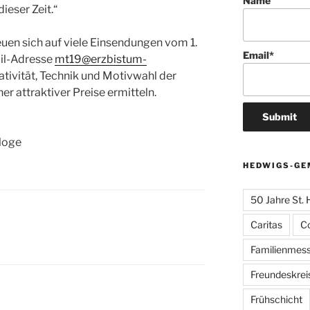
Name
ieser Zeit.“
euen sich auf viele Einsendungen vom 1.
Email*
ail-Adresse
mt19@erzbistum-
eativität, Technik und Motivwahl der
r attraktiver Preise ermitteln.
loge
HEDWIGS-GE
50 Jahre St.
Caritas
C
Familienmes
Freundeskrei
Frühschicht