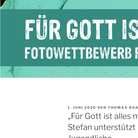
VERÖFFENTLICHT
1. JUNI 2020
VON
THOMAS RA
AM
„Für Gott ist alles 
Stefan unterstütz