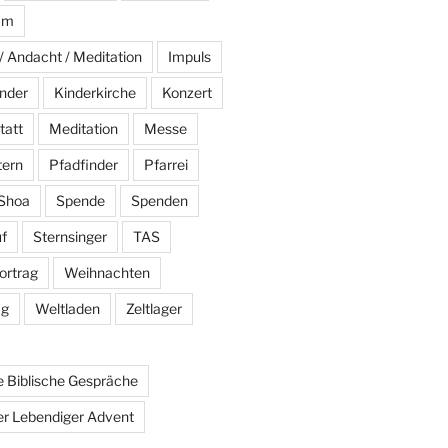
am
/ Andacht / Meditation
Impuls
nder
Kinderkirche
Konzert
tatt
Meditation
Messe
tern
Pfadfinder
Pfarrei
Shoa
Spende
Spenden
f
Sternsinger
TAS
ortrag
Weihnachten
ag
Weltladen
Zeltlager
 Biblische Gespräche
r Lebendiger Advent