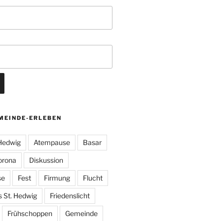
MEINDE-ERLEBEN
 Hedwig
Atempause
Basar
orona
Diskussion
se
Fest
Firmung
Flucht
s St. Hedwig
Friedenslicht
Frühschoppen
Gemeinde