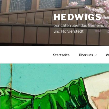
Zum
Inhalt
HEDWIGS 
springen
berichten über das Gemeindele
und Norderstedt
Startseite
Über uns
V