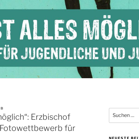
AB
Suchen
möglich“: Erzbischof
nach:
t Fotowettbewerb für
NEUESTE BE