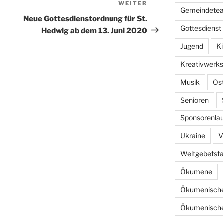
WEITER
Nächster
Gemeindete
Beitrag
Neue Gottesdienstordnung für St.
Gottesdienst 
Hedwig ab dem 13. Juni 2020
Jugend
Ki
Kreativwerks
Musik
Os
Senioren
Sponsorenlau
Ukraine
V
Weltgebetst
Ökumene
Ökumenische
Ökumenische