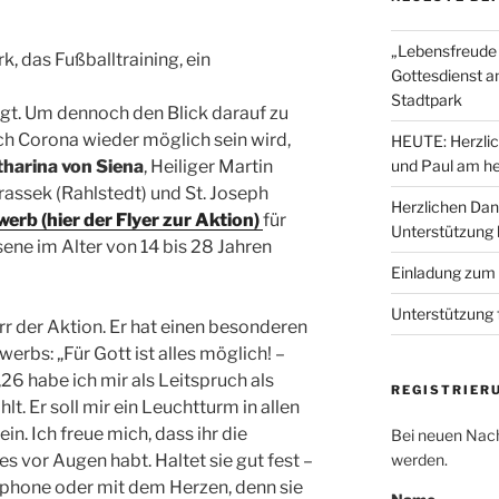
„Lebensfreude 
k, das Fußballtraining, ein
Gottesdienst a
Stadtpark
gt. Um dennoch den Blick darauf zu
ach Corona wieder möglich sein wird,
HEUTE: Herzlic
tharina von Siena
, Heiliger Martin
und Paul am he
rassek (Rahlstedt) und St. Joseph
Herzlichen Dan
erb (hier der Flyer zur Aktion)
für
Unterstützung
ene im Alter von 14 bis 28 Jahren
Einladung zum
Unterstützung 
rr der Aktion. Er hat einen besonderen
bs: „Für Gott ist alles möglich! –
26 habe ich mir als Leitspruch als
REGISTRIER
. Er soll mir ein Leuchtturm in allen
ein. Ich freue mich, dass ihr die
Bei neuen Nach
s vor Augen habt. Haltet sie gut fest –
werden.
phone oder mit dem Herzen, denn sie