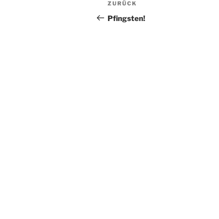
Vorheriger
ZURÜCK
Beitrag
Pfingsten!