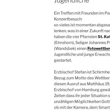
Jugendliche
Ein Treffen mit Freunden im Par
Konzertbesuch:
so vieles ist momentan abgesa
lenken, was in einer Zukunft n
haben die vier Pfarreien
St. Ka
(Elmshorn), Seliger Johannes P
(Wandsbek) einen
Fotowettbew
Jugendliche und junge Erwachs
gestartet.
Erzbischof Stefan ist Schirmhe
Bezug zum Motto des Wettberwer
diesen Ausruf aus Matthäus 19,
Erzbischof von Hamburg gewählt
Zeiten dass ihr jeder Situation s
unzähligen Möglichkeiten Gotte
ob mit der Kamera, dem Smart