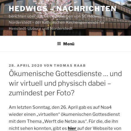
Zum
HEDWIGS – NACHRICHTEN
Inhalt
berichten über das Gemeindeleben von St. Hedwig,
springen
Norderstedt – der katholischen Kirchengemeinde für
Henstedt-Ulzburg und Norderstedt
Menü
VERÖFFENTLICHT
28. APRIL 2020
VON
THOMAS RAAB
AM
Ökumenische Gottesdienste … und
wir virtuell und physisch dabei –
zumindest per Foto?
Am letzten Sonntag, den 26. April gab es auf Noa4
wieder einen „virtuellen“ ökumenischen Gottesdienst
mit dem Thema „Werft die Netze aus“. Für die, die ihn
nicht sehen konnten, gibt es
hier
auf der Webseite von