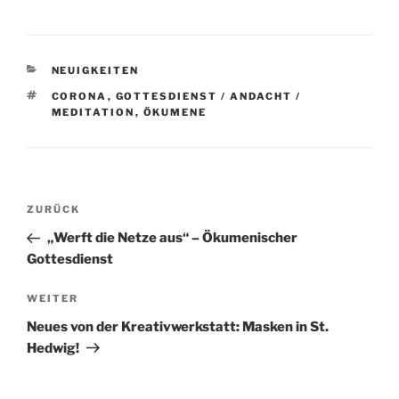
KATEGORIEN
NEUIGKEITEN
SCHLAGWÖRTER
CORONA
,
GOTTESDIENST / ANDACHT /
MEDITATION
,
ÖKUMENE
Beitragsnavigation
Vorheriger
ZURÜCK
Beitrag
„Werft die Netze aus“ – Ökumenischer
Gottesdienst
Nächster
WEITER
Beitrag
Neues von der Kreativwerkstatt: Masken in St.
Hedwig!