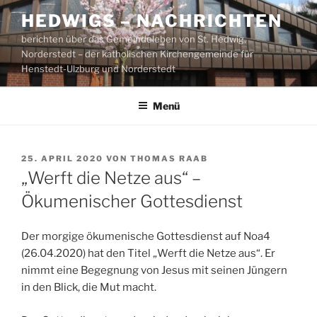
Zum
HEDWIGS – NACHRICHTEN
Inhalt
berichten über das Gemeindeleben von St. Hedwig,
springen
Norderstedt – der katholischen Kirchengemeinde für
Henstedt-Ulzburg und Norderstedt
Menü
VERÖFFENTLICHT
25. APRIL 2020
VON
THOMAS RAAB
AM
„Werft die Netze aus“ –
Ökumenischer Gottesdienst
Der morgige ökumenische Gottesdienst auf Noa4
(26.04.2020) hat den Titel „Werft die Netze aus“. Er
nimmt eine Begegnung von Jesus mit seinen Jüngern
in den Blick, die Mut macht.