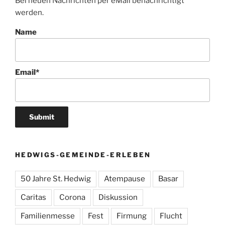
Bei neuen Nachrichten per eMail benachrichtigt
werden.
Name
Email*
HEDWIGS-GEMEINDE-ERLEBEN
50 Jahre St. Hedwig
Atempause
Basar
Caritas
Corona
Diskussion
Familienmesse
Fest
Firmung
Flucht