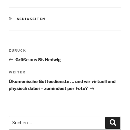
KATEGORIEN
NEUIGKEITEN
Beitragsnavigation
Vorheriger
ZURÜCK
Beitrag
Grüße aus St. Hedwig
Nächster
WEITER
Beitrag
Ökumenische Gottesdienste … und wir virtuell und
physisch dabei – zumindest per Foto?
Suchen
Suche
nach: