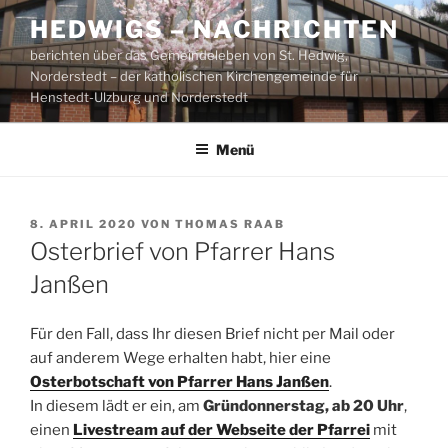
Zum
HEDWIGS – NACHRICHTEN
Inhalt
berichten über das Gemeindeleben von St. Hedwig,
springen
Norderstedt – der katholischen Kirchengemeinde für
Henstedt-Ulzburg und Norderstedt
Menü
VERÖFFENTLICHT
8. APRIL 2020
VON
THOMAS RAAB
AM
Osterbrief von Pfarrer Hans
Janßen
Für den Fall, dass Ihr diesen Brief nicht per Mail oder
auf anderem Wege erhalten habt, hier eine
Osterbotschaft von Pfarrer Hans Janßen
.
In diesem lädt er ein, am
Gründonnerstag, ab 20 Uhr
,
einen
Livestream auf der Webseite der Pfarrei
mit