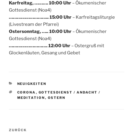
Karfreitag, ………. 10:00 Uhr
– Ökumenischer
Gottesdienst (Noa4)
……………………….. 15:00 Uhr
– Karfreitagsliturgie
(Livestream der Pfarrei)
Ostersonntag, ….. 10:00 Uhr
– Ökumenischer
Gottesdienst (Noa4)
………………………. 12:00 Uhr
– Ostergruß mit
Glockenläuten, Gesang und Gebet
KATEGORIEN
NEUIGKEITEN
SCHLAGWÖRTER
CORONA
,
GOTTESDIENST / ANDACHT /
MEDITATION
,
OSTERN
Beitragsnavigation
Vorheriger
ZURÜCK