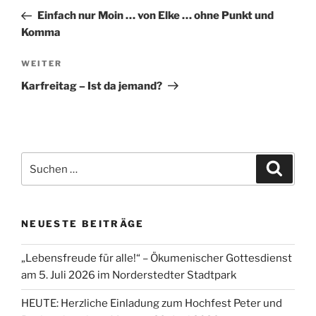
Beitrag
Einfach nur Moin … von Elke … ohne Punkt und
Komma
Nächster
WEITER
Beitrag
Karfreitag – Ist da jemand?
Suchen
Suche
nach:
NEUESTE BEITRÄGE
„Lebensfreude für alle!“ – Ökumenischer Gottesdienst
am 5. Juli 2026 im Norderstedter Stadtpark
HEUTE: Herzliche Einladung zum Hochfest Peter und