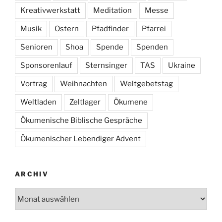
Kreativwerkstatt
Meditation
Messe
Musik
Ostern
Pfadfinder
Pfarrei
Senioren
Shoa
Spende
Spenden
Sponsorenlauf
Sternsinger
TAS
Ukraine
Vortrag
Weihnachten
Weltgebetstag
Weltladen
Zeltlager
Ökumene
Ökumenische Biblische Gespräche
Ökumenischer Lebendiger Advent
ARCHIV
Archiv